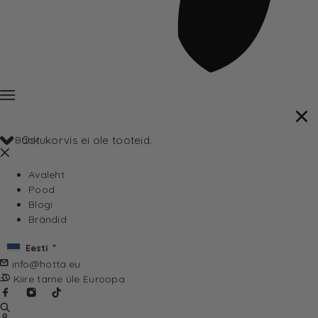
Back
Ostukorvis ei ole tooteid.
Avaleht
Pood
Blogi
Brändid
Eesti
info@hotta.eu
Kiire tarne üle Euroopa