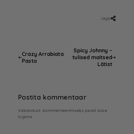
Jaga
Spicy Johnny –
Crazy Arrabiata
tulised maitsed
Pasta
Lätist
Postita kommentaar
Vabandust, kommenteerimiseks pead
sisse
logima
.