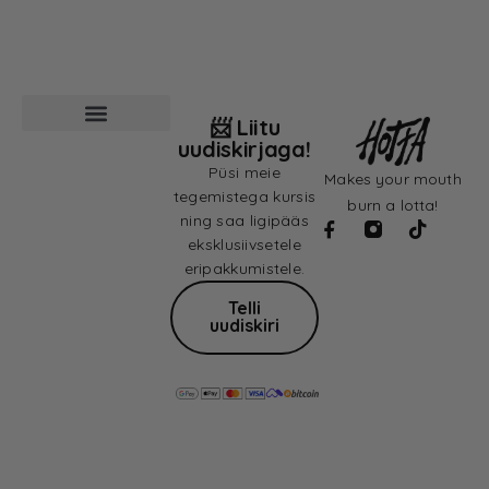
📨 Liitu
uudiskirjaga!
Püsi meie
Makes your mouth
tegemistega kursis
burn a lotta!
ning saa ligipääs
eksklusiivsetele
eripakkumistele.
Telli
uudiskiri