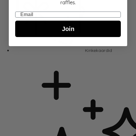
raffles.
Email
Join
Kinkekaardid