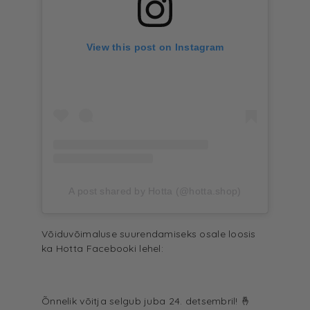
View this post on Instagram
A post shared by Hotta (@hotta.shop)
Võiduvõimaluse suurendamiseks osale loosis
ka
Hotta Facebooki
lehel:
Õnnelik võitja selgub juba 24. detsembril! 🤞