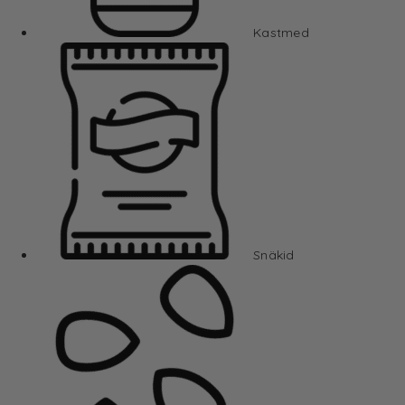
Kastmed
Snäkid