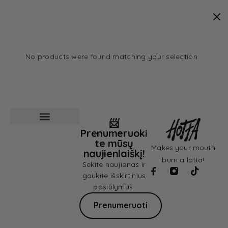
No products were found matching your selection.
📨
Prenumeruoki
Pardavimo sąlygos
Privatumo politika
te mūsų
Makes your mouth
naujienlaiškį!
burn a lotta!
Sekite naujienas ir
gaukite išskirtinius
pasiūlymus.
Prenumeruoti