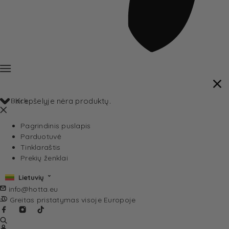
Back
Krepšelyje nėra produktų.
Pagrindinis puslapis
Parduotuvė
Tinklaraštis
Prekių ženklai
Lietuvių
info@hotta.eu
Greitas pristatymas visoje Europoje