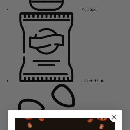
Padažai
Užkandžiai