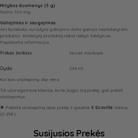
Mitybos duomenys (5 g)
Natrio 100 mg.
Galiojimas ir saugojimas
Ant buteliuko nurodyta galiojimo data galioja neatidarytam
produktui. Atidarytą produktą reikia laikyti šaldytuve.
Papildoma informacija
Prekės ženklas
Secret Aardvark
Dydis
236 ml
Kol kas atsiliepimų dar nėra.
Tik užsiregistravę klientai, kurie įsigijo šią prekę, gali palikti
atsiliepimus.
🌟 Palikite atsiliepimą apie prekę ir gaukite
5 Scoville
taškus
(0.25€).
Susijusios Prekės