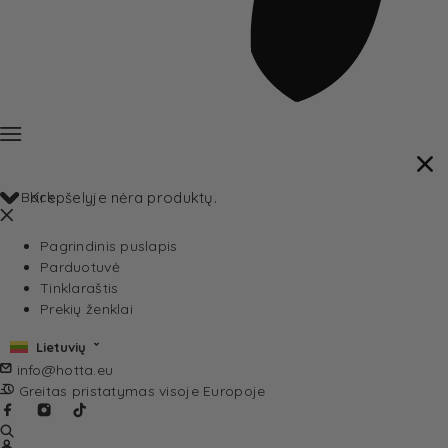
Back
Krepšelyje nėra produktų.
Pagrindinis puslapis
Parduotuvė
Tinklaraštis
Prekių ženklai
Lietuvių
info@hotta.eu
Greitas pristatymas visoje Europoje