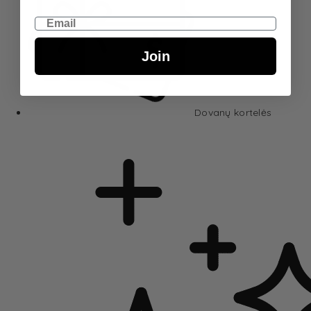
Email
Join
Dovanų kortelės