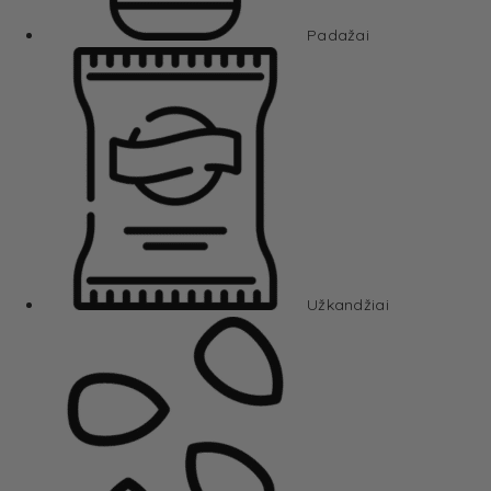
Padažai
Užkandžiai