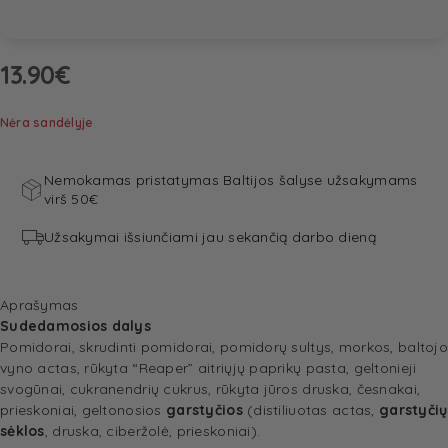
13.90
€
Nėra sandėlyje
Nemokamas pristatymas Baltijos šalyse užsakymams
virš 50€
Užsakymai išsiunčiami jau sekančią darbo dieną
Aprašymas
Sudedamosios dalys
Pomidorai, skrudinti pomidorai, pomidorų sultys, morkos, baltojo
vyno actas, rūkyta “Reaper” aitriųjų paprikų pasta, geltonieji
svogūnai, cukranendrių cukrus, rūkyta jūros druska, česnakai,
prieskoniai, geltonosios
garstyčios
(distiliuotas actas,
garstyčių
sėklos
, druska, ciberžolė, prieskoniai).