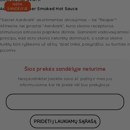
NĖRA
Aardvark Reaper Smoked Hot Sauce
SANDĖLYJE
“Secret Aardvark” asortimentas atnaujintas – tai “Reaper”!
Aštresnis nei įprastai “Aardvark”, kurio skonio receptorius
stimuliuoja aitriosios paprikos dūmas. Gaminant vadovaujamasi
principu, kad acto skonis neturėtų dominuoti, o sodrus skonis
turėtų būti ryškesnis už aštrų. Ypač tinka, pavyzdžiui, su buritais ir
picomis.
Šios prekės sandėlyje neturime
Nesijaudinkite! Įveskite savo el. paštą ir mes jus
informuosime, kai tik prekė vėl bus prekyboje.