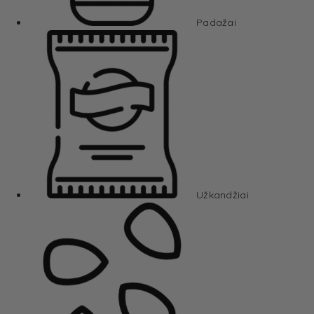
Padažai
Užkandžiai