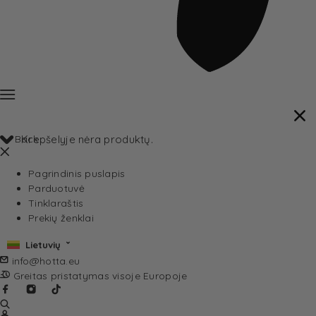
Back
Krepšelyje nėra produktų.
Pagrindinis puslapis
Parduotuvė
Tinklaraštis
Prekių ženklai
Lietuvių
info@hotta.eu
Greitas pristatymas visoje Europoje