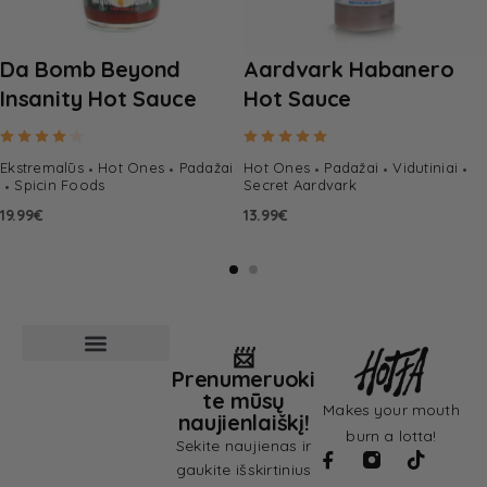
Da Bomb Beyond
Aardvark Habanero
Insanity Hot Sauce
Hot Sauce
Rated
4.00
out of 5
Rated
5.00
out of 5
Ekstremalūs
Hot Ones
Padažai
Hot Ones
Padažai
Vidutiniai
Spicin Foods
Secret Aardvark
19.99
€
13.99
€
📨
Prenumeruoki
Pardavimo sąlygos
Privatumo politika
te mūsų
Makes your mouth
naujienlaiškį!
burn a lotta!
Sekite naujienas ir
gaukite išskirtinius