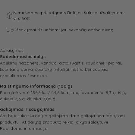
Nemokamas pristatymas Baltijos šalyse užsakymams
virš 50€
Užsakymai išsiunčiami jau sekančią darbo dieną
Aprašymas
Sudedamosios dalys
Apelsinų habanero, vanduo, acto rūgštis, raudonieji pipirai,
ksantano derva, česnakų milteliai, natrio benzoatas,
granuliuotas česnakas.
Maistingumo informacija (100 g)
Energinė vertė 186,6 kJ / 44,6 kcal, angliavandeniai 8,3 g, iš jų
cukrus 2,3 g, druska 0,05 g.
Galiojimas ir saugojimas
Ant buteliuko nurodyta galiojimo data galioja neatidarytam
produktui. Atidarytą produktą reikia laikyti šaldytuve.
Papildoma informacija