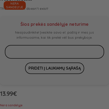
NĖRA
SANDĖLYJE
The sauce that doesn’t exist!
Šios prekės sandėlyje neturime
Nesijaudinkite! Įveskite savo el. paštą ir mes jus
informuosime, kai tik prekė vėl bus prekyboje.
13.99
€
Nėra sandėlyje