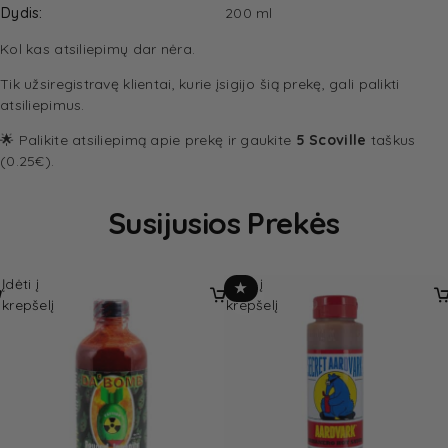
Dydis
200 ml
Kol kas atsiliepimų dar nėra.
Tik užsiregistravę klientai, kurie įsigijo šią prekę, gali palikti
atsiliepimus.
🌟 Palikite atsiliepimą apie prekę ir gaukite
5 Scoville
taškus
(0.25€).
Susijusios Prekės
Įdėti į
Įdėti į
★
krepšelį
krepšelį