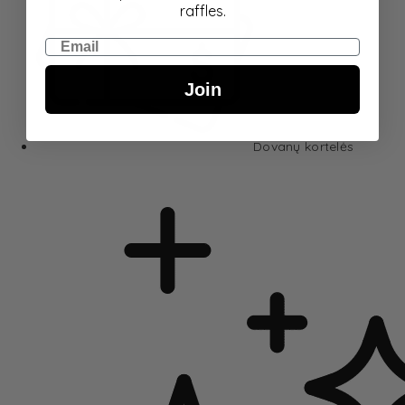
raffles.
Email
Join
Dovanų kortelės