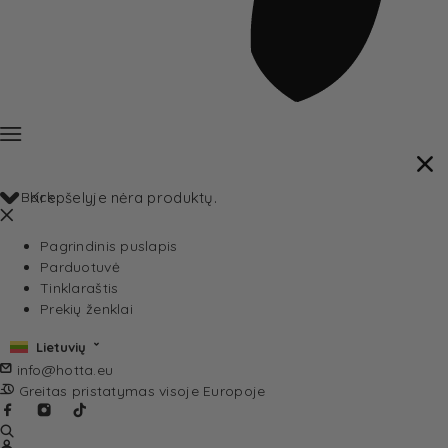
Back
Krepšelyje nėra produktų.
Pagrindinis puslapis
Parduotuvė
Tinklaraštis
Prekių ženklai
Lietuvių
info@hotta.eu
Greitas pristatymas visoje Europoje