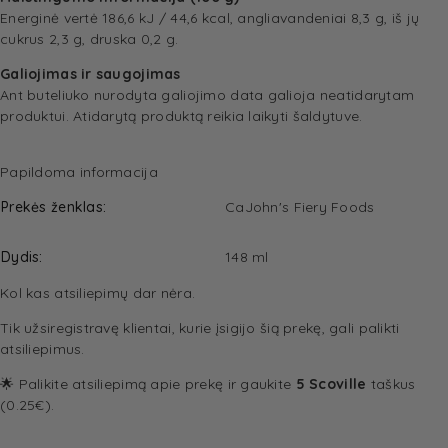
Energinė vertė 186,6 kJ / 44,6 kcal, angliavandeniai 8,3 g, iš jų
cukrus 2,3 g, druska 0,2 g.
Galiojimas ir saugojimas
Ant buteliuko nurodyta galiojimo data galioja neatidarytam
produktui. Atidarytą produktą reikia laikyti šaldytuve.
Papildoma informacija
Prekės ženklas
CaJohn's Fiery Foods
Dydis
148 ml
Kol kas atsiliepimų dar nėra.
Tik užsiregistravę klientai, kurie įsigijo šią prekę, gali palikti
atsiliepimus.
🌟 Palikite atsiliepimą apie prekę ir gaukite
5 Scoville
taškus
(0.25€).