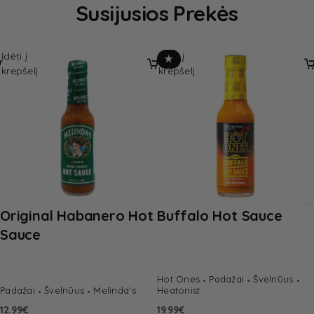
Susijusios Prekės
Įdėti į
Įdėti į
★
krepšelį
krepšelį
Original Habanero Hot
Buffalo Hot Sauce
Sauce
Hot Ones
Padažai
Švelnūus
Padažai
Švelnūus
Melinda's
Heatonist
12.99
€
19.99
€