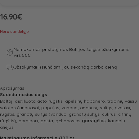
16.90
€
Nėra sandėlyje
Nemokamas pristatymas Baltijos šalyse užsakymams
virš 50€
Užsakymai išsiunčiami jau sekančią darbo dieną
Aprašymas
Sudedamosios dalys
Baltoji distiliuota acto rūgštis, apelsinų habanero, tropinių vaisių
salotos (ananasai, papajos, vanduo, ananasų sultys, gvajavų
rūgštis, granatų sultys (vanduo, granatų sultys, cukrus, citrinų
rūgštis), pomidorų pasta, geltonosios
garstyčios
, kanapių
aliejus.
Maistingumo informacija (100 g)