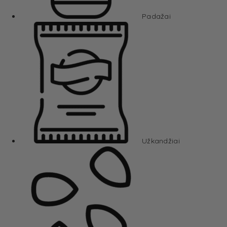
Padažai
Užkandžiai