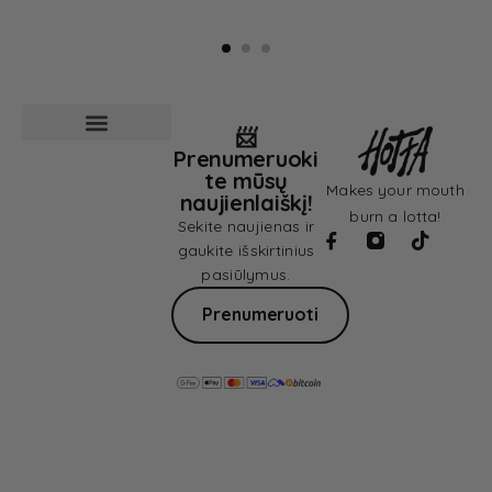
📨
Prenumeruoki
Pardavimo sąlygos
Privatumo politika
te mūsų
Makes your mouth
naujienlaiškį!
burn a lotta!
Sekite naujienas ir
gaukite išskirtinius
pasiūlymus.
Prenumeruoti