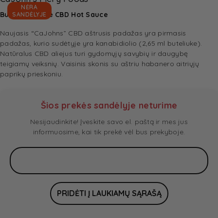
NĖRA
Burning Desire CBD Hot Sauce
SANDĖLYJE
Naujasis “CaJohns” CBD aštrusis padažas yra pirmasis
padažas, kurio sudėtyje yra kanabidiolio (2,65 ml buteliuke).
Natūralus CBD aliejus turi gydomųjų savybių ir daugybę
teigiamų veiksnių. Vaisinis skonis su aštriu habanero aitriųjų
paprikų prieskoniu.
Šios prekės sandėlyje neturime
Nesijaudinkite! Įveskite savo el. paštą ir mes jus
informuosime, kai tik prekė vėl bus prekyboje.