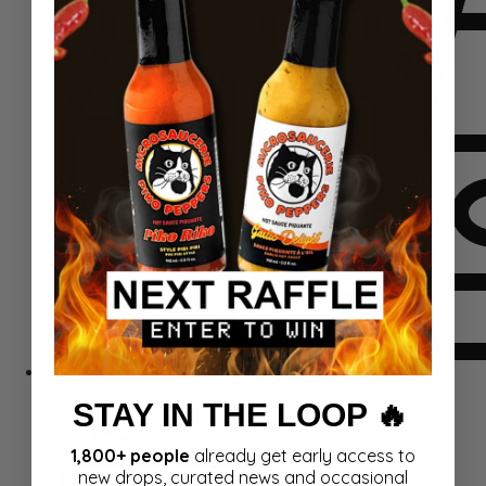
Rinkiniai
STAY IN THE LOOP 🔥
1,800+ people
already get early access to
new drops, curated news and occasional