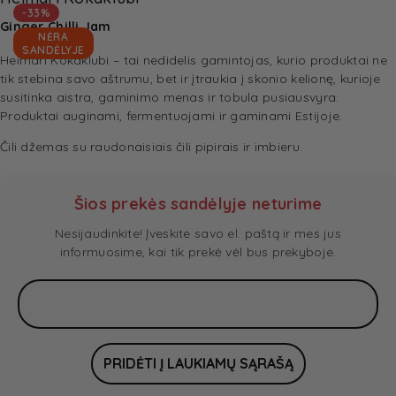
-33%
Ginger Chilli Jam
NĖRA
SANDĖLYJE
Heimari Kokaklubi – tai nedidelis gamintojas, kurio produktai ne
tik stebina savo aštrumu, bet ir įtraukia į skonio kelionę, kurioje
susitinka aistra, gaminimo menas ir tobula pusiausvyra.
Produktai auginami, fermentuojami ir gaminami Estijoje.
Čili džemas su raudonaisiais čili pipirais ir imbieru.
Šios prekės sandėlyje neturime
Nesijaudinkite! Įveskite savo el. paštą ir mes jus
informuosime, kai tik prekė vėl bus prekyboje.