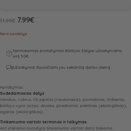
7.99
€
11.99
€
Nėra sandėlyje
Nemokamas pristatymas Baltijos šalyse užsakymams
virš 50€
Užsakymai išsiunčiami jau sekančią darbo dieną
Aprašymas
Sudedamosios dalys
Vanduo, cukrus, čili pipiras (raudonasis), pomidoras, imbieras,
baltojo vyno actas, druska, prieskoniai, pektinas (ekologiškas),
agaras (ekologiškas).
Tinkamumo vartoti terminas ir laikymas
Ant stiklainio nurodyta tinkamumo vartoti data taikoma