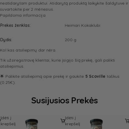
neatidarytam produktui. Atidarytą produktą laikykite šaldytuve ir
suvartokite per 2 mėnesius.
Papildoma informacija
Prekės ženklas
Heimari Kokaklubi
Dydis
200 g
Kol kas atsiliepimų dar nėra.
Tik užsiregistravę klientai, kurie įsigijo šią prekę, gali palikti
atsiliepimus.
🌟 Palikite atsiliepimą apie prekę ir gaukite
5 Scoville
taškus
(0.25€).
Susijusios Prekės
Įdėti į
Įdėti į
krepšelį
krepšelį