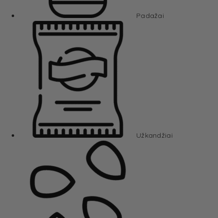
Padažai
Užkandžiai