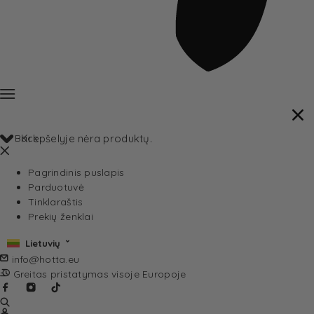
Back
Krepšelyje nėra produktų.
Pagrindinis puslapis
Parduotuvė
Tinklaraštis
Prekių ženklai
Lietuvių
info@hotta.eu
Greitas pristatymas visoje Europoje