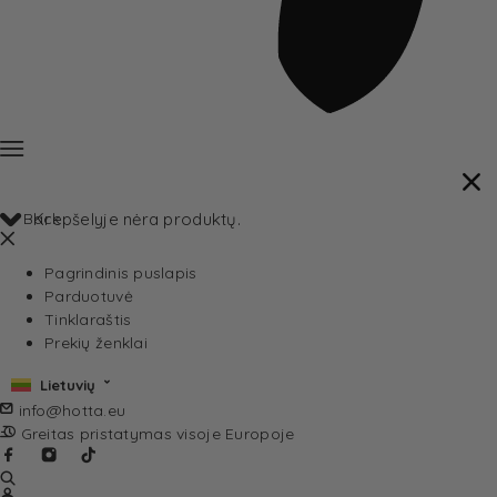
Back
Krepšelyje nėra produktų.
Pagrindinis puslapis
Parduotuvė
Tinklaraštis
Prekių ženklai
Lietuvių
info@hotta.eu
Greitas pristatymas visoje Europoje