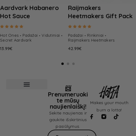
Aardvark Habanero
Raijmakers
Hot Sauce
Heetmakers Gift Pack
Rated
5.00
out of 5
Rated
5.00
out of 5
Hot Ones
Padažai
Vidutiniai
Padažai
Rinkiniai
Secret Aardvark
Raijmakers Heetmakers
13.99
€
42.99
€
📨
Prenumeruoki
Pardavimo sąlygos
Privatumo politika
te mūsų
Makes your mouth
naujienlaiškį!
burn a lotta!
Sekite naujienas ir
gaukite išskirtinius
pasiūlymus.