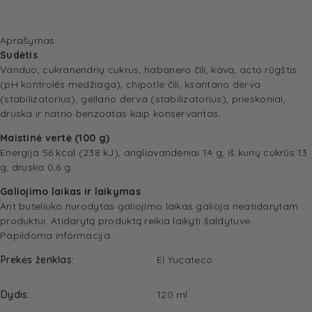
Aprašymas
Sudėtis
Vanduo, cukranendrių cukrus, habanero čili, kava, acto rūgštis
(pH kontrolės medžiaga), chipotle čili, ksantano derva
(stabilizatorius), gellano derva (stabilizatorius), prieskoniai,
druska ir natrio benzoatas kaip konservantas.
Maistinė vertė (100 g)
Energija 56 kcal (238 kJ), angliavandeniai 14 g, iš kurių cukrūs 13
g, druska 0,6 g.
Galiojimo laikas ir laikymas
Ant buteliuko nurodytas galiojimo laikas galioja neatidarytam
produktui. Atidarytą produktą reikia laikyti šaldytuve.
Papildoma informacija
Prekės ženklas
El Yucateco
Dydis
120 ml