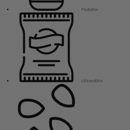
Padažai
Užkandžiai