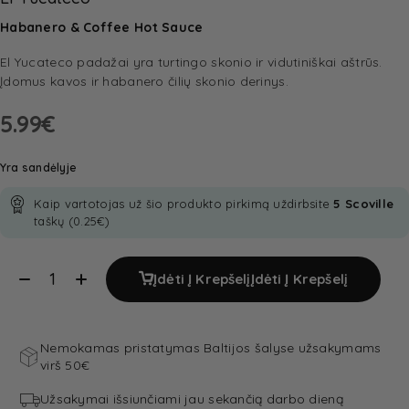
Habanero & Coffee Hot Sauce
El Yucateco padažai yra turtingo skonio ir vidutiniškai aštrūs.
Įdomus kavos ir habanero čilių skonio derinys.
5.99
€
Yra sandėlyje
Kaip vartotojas už šio produkto pirkimą uždirbsite
5
Scoville
taškų (
0.25
€
)
Įdėti Į Krepšelį
Įdėti Į Krepšelį
Nemokamas pristatymas Baltijos šalyse užsakymams
virš 50€
Užsakymai išsiunčiami jau sekančią darbo dieną