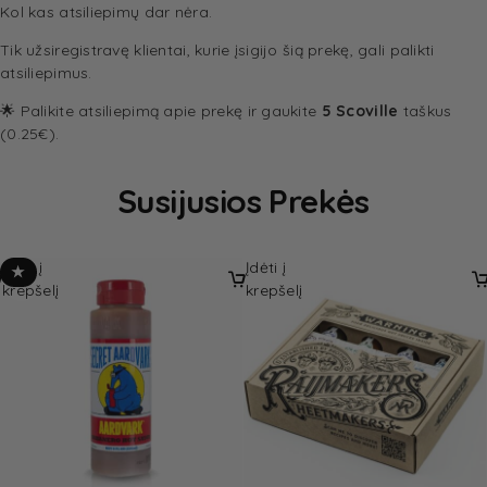
Kol kas atsiliepimų dar nėra.
Tik užsiregistravę klientai, kurie įsigijo šią prekę, gali palikti
atsiliepimus.
🌟 Palikite atsiliepimą apie prekę ir gaukite
5 Scoville
taškus
(0.25€).
Susijusios Prekės
Įdėti į
Įdėti į
★
krepšelį
krepšelį