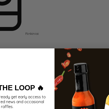
Rinkiniai
 THE LOOP 🔥
ready get early access to
ted news and occasional
raffles.