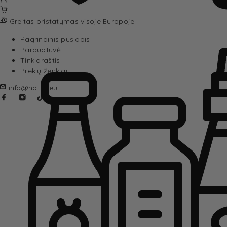
Greitas pristatymas visoje Europoje
Pagrindinis puslapis
Parduotuvė
Tinklaraštis
Prekių ženklai
info@hotta.eu