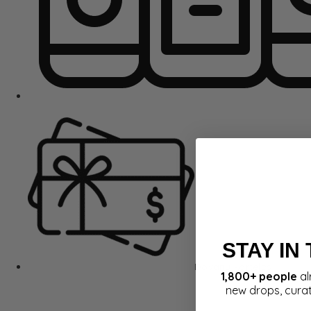
STAY IN
Dovanų kortelės
1,800+ people
al
new drops, cura