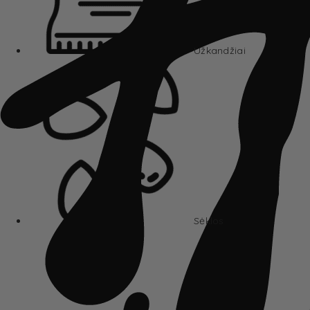
Užkandžiai
Sėklos