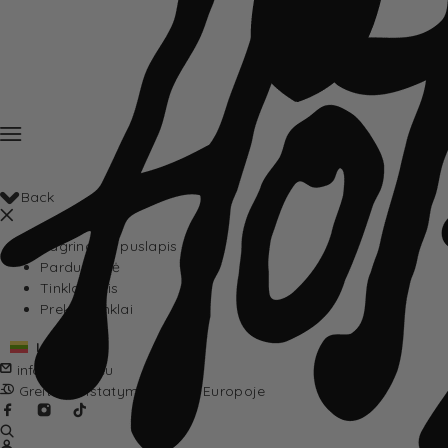
Back
Pagrindinis puslapis
Parduotuvė
Tinklaraštis
Prekių ženklai
Lietuvių
info@hotta.eu
Greitas pristatymas visoje Europoje