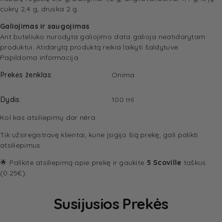
cukrų 2,4 g, druska 2 g.
Galiojimas ir saugojimas
Ant buteliuko nurodyta galiojimo data galioja neatidarytam
produktui. Atidarytą produktą reikia laikyti šaldytuve.
Papildoma informacija
Prekės ženklas
Onima
Dydis
100 ml
Kol kas atsiliepimų dar nėra.
Tik užsiregistravę klientai, kurie įsigijo šią prekę, gali palikti
atsiliepimus.
🌟 Palikite atsiliepimą apie prekę ir gaukite
5 Scoville
taškus
(0.25€).
Susijusios Prekės