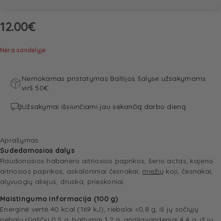
12.00
€
Nėra sandėlyje
Nemokamas pristatymas Baltijos šalyse užsakymams
virš 50€
Užsakymai išsiunčiami jau sekančią darbo dieną
Aprašymas
Sudedamosios dalys
Raudonosios habanero aitriosios paprikos, šerio actas, kajeno
aitriosios paprikos, askaloniniai česnakai,
miežių
koji, česnakai,
alyvuogių aliejus, druska, prieskoniai.
Maistingumo informacija (100 g)
Energinė vertė 40 kcal (169 kJ), riebalai <0,8 g, iš jų sočiųjų
riebalų rūgščių 0,5 g, baltymai 1,2 g, angliavandeniai 4,4 g, iš jų