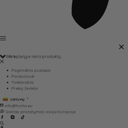
Back
Krepšelyje nėra produktų.
Pagrindinis puslapis
Parduotuvė
Tinklaraštis
Prekių ženklai
Lietuvių
info@hotta.eu
Greitas pristatymas visoje Europoje