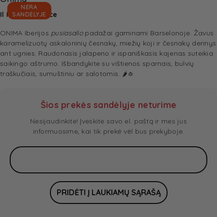
NĖRA
Il Mig Hot Sauce
SANDĖLYJE
ONIMA Iberijos
pusiasalio
padažai gaminami Barselonoje. Žavus
karamelizuotų askaloninių česnakų, miežių koji ir česnakų derinys
ant ugnies. Raudonasis jalapeno ir ispaniškasis kajenas suteikia
saikingo aštrumo. Išbandykite su vištienos sparnais, bulvių
traškučiais, sumuštiniu ar salotomis. 🌶️🧄
Šios prekės sandėlyje neturime
Nesijaudinkite! Įveskite savo el. paštą ir mes jus
informuosime, kai tik prekė vėl bus prekyboje.