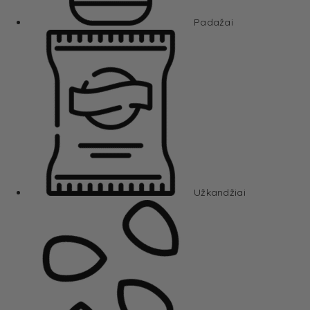
Padažai
Užkandžiai