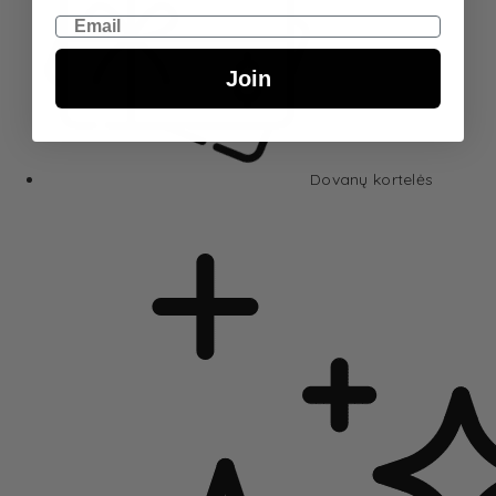
Email
Join
Dovanų kortelės