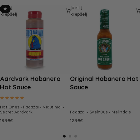
Įdėti į
Įdėti į
★
krepšelį
krepšelį
Aardvark Habanero
Original Habanero Hot
Hot Sauce
Sauce
Rated
5.00
out of 5
Hot Ones
Padažai
Vidutiniai
Secret Aardvark
Padažai
Švelnūus
Melinda's
13.99
€
12.99
€