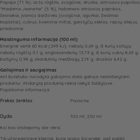
Papaja (71 %), acto rūgštis, svogūnai, druska, aitriosios paprikos
“Madame Jeanette” (5 %), habanero aitriosios paprikos,
česnakai, įvairios daržovės (svogūnai, agurkai, žiediniai
kopūstai), cukrus, kvietiniai miltai, garstyčių sėklos, rapsų aliejus,
prieskoniai.
Maistingumo informacija (100 ml)
Energinė vertė 60 kcal (249 kJ), riebalų 0,69 g, iš kurių sočiųjų
riebalų rūgščių 0,1 g, angliavandenių 13,73 g, iš kurių cukrų 8,63 g,
baltymų 0,98 g, skaidulinių medžiagų 2,19 g, druskos 6,42 g.
Galiojimas ir saugojimas
Ant buteliuko nurodyta galiojimo data galioja neatidarytam
produktui. Atidarytą produktą reikia laikyti šaldytuve.
Papildoma informacija
Prekės ženklas
Pastiche
Dydis
100 ml, 250 ml
Kol kas atsiliepimų dar nėra.
Tik užsiregistravę klientai, kurie įsigijo šią prekę, gali palikti