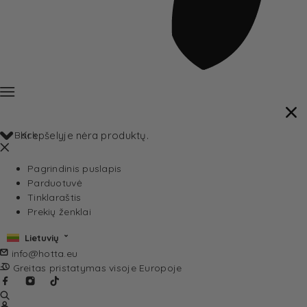
Back
Krepšelyje nėra produktų.
Pagrindinis puslapis
Parduotuvė
Tinklaraštis
Prekių ženklai
Lietuvių
info@hotta.eu
Greitas pristatymas visoje Europoje