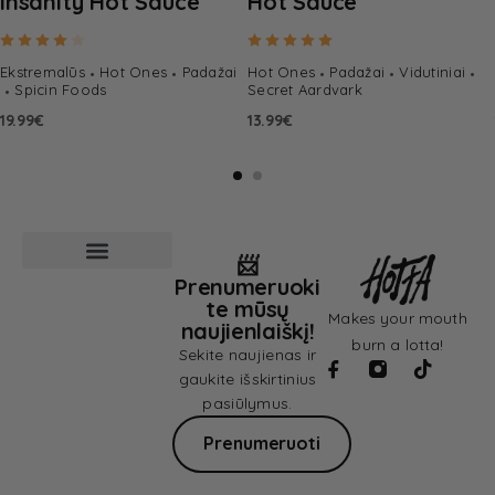
Insanity Hot Sauce
Hot Sauce
Rated
4.00
out of 5
Rated
5.00
out of 5
Ekstremalūs
Hot Ones
Padažai
Hot Ones
Padažai
Vidutiniai
Spicin Foods
Secret Aardvark
19.99
€
13.99
€
📨
Prenumeruoki
Pardavimo sąlygos
Privatumo politika
te mūsų
Makes your mouth
naujienlaiškį!
burn a lotta!
Sekite naujienas ir
gaukite išskirtinius
pasiūlymus.
Prenumeruoti