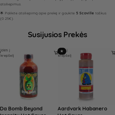
atsiliepimus.
🌟 Palikite atsiliepimą apie prekę ir gaukite
5 Scoville
taškus
(0.25€).
Susijusios Prekės
Įdėti į
Įdėti į
★
krepšelį
krepšelį
Da Bomb Beyond
Aardvark Habanero