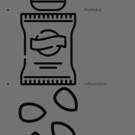
Padažai
Užkandžiai