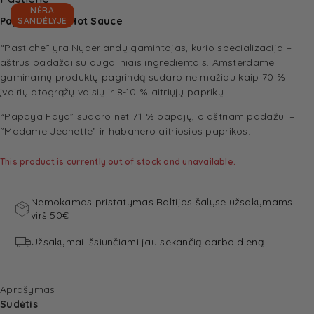
NĖRA
Papaya Faya Hot Sauce
SANDĖLYJE
“Pastiche” yra Nyderlandų gamintojas, kurio specializacija –
aštrūs padažai su augaliniais ingredientais. Amsterdame
gaminamų produktų pagrindą sudaro ne mažiau kaip 70 %
įvairių atogrąžų vaisių ir 8-10 % aitriųjų paprikų.
“Papaya Faya” sudaro net 71 % papajų, o aštriam padažui –
“Madame Jeanette” ir habanero aitriosios paprikos.
This product is currently out of stock and unavailable.
Nemokamas pristatymas Baltijos šalyse užsakymams
virš 50€
Užsakymai išsiunčiami jau sekančią darbo dieną
Aprašymas
Sudėtis