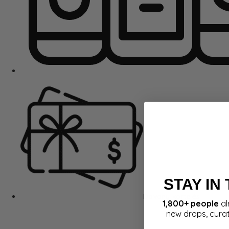
STAY IN
Dovanų kortelės
1,800+ people
al
new drops, cura