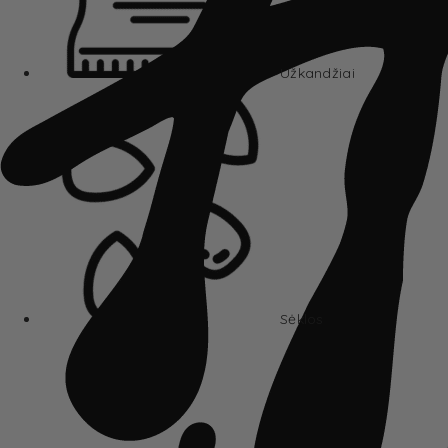
Užkandžiai
Sėklos