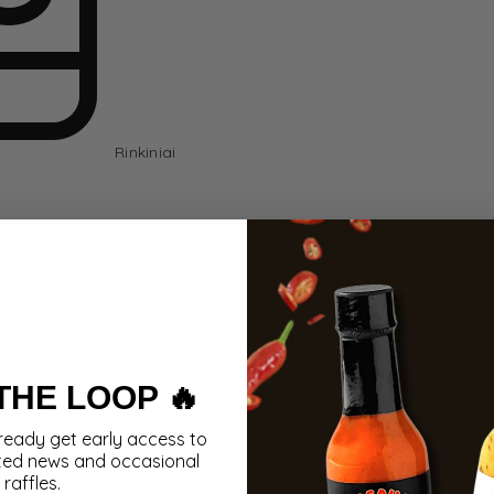
Rinkiniai
 THE LOOP 🔥
ready get early access to
ted news and occasional
raffles.