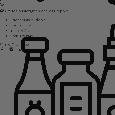
Greitas pristatymas visoje Europoje
Pagrindinis puslapis
Parduotuvė
Tinklaraštis
Prekių ženklai
info@hotta.eu