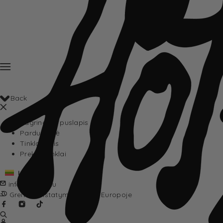
Back
Pagrindinis puslapis
Parduotuvė
Tinklaraštis
Prekių ženklai
Lietuvių
info@hotta.eu
Greitas pristatymas visoje Europoje