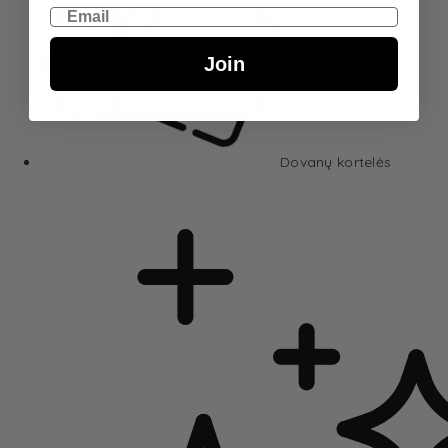
Email
Join
Dovanų kortelės