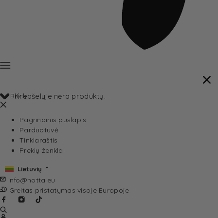
Back
Krepšelyje nėra produktų.
Pagrindinis puslapis
Parduotuvė
Tinklaraštis
Prekių ženklai
Lietuvių
info@hotta.eu
Greitas pristatymas visoje Europoje