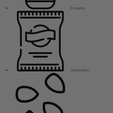
Padažai
Užkandžiai