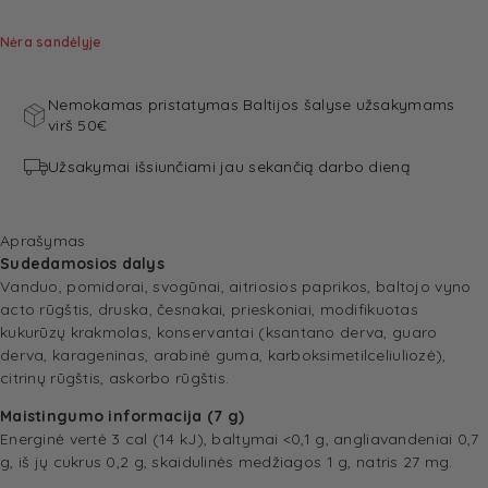
Nėra sandėlyje
Nemokamas pristatymas Baltijos šalyse užsakymams
virš 50€
Užsakymai išsiunčiami jau sekančią darbo dieną
Aprašymas
Sudedamosios dalys
Vanduo, pomidorai, svogūnai, aitriosios paprikos, baltojo vyno
acto rūgštis, druska, česnakai, prieskoniai, modifikuotas
kukurūzų krakmolas, konservantai (ksantano derva, guaro
derva, karageninas, arabinė guma, karboksimetilceliuliozė),
citrinų rūgštis, askorbo rūgštis.
Maistingumo informacija (7 g)
Energinė vertė 3 cal (14 kJ), baltymai <0,1 g, angliavandeniai 0,7
g, iš jų cukrus 0,2 g, skaidulinės medžiagos 1 g, natris 27 mg.