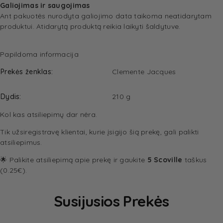
Galiojimas ir saugojimas
Ant pakuotės nurodyta galiojimo data taikoma neatidarytam
produktui. Atidarytą produktą reikia laikyti šaldytuve.
Papildoma informacija
Prekės ženklas
Clemente Jacques
Dydis
210 g
Kol kas atsiliepimų dar nėra.
Tik užsiregistravę klientai, kurie įsigijo šią prekę, gali palikti
atsiliepimus.
🌟 Palikite atsiliepimą apie prekę ir gaukite
5 Scoville
taškus
(0.25€).
Susijusios Prekės