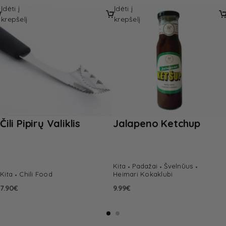
Įdėti į
Įdėti į
krepšelį
krepšelį
Čili Pipirų Valiklis
Jalapeno Ketchup
Kita
Padažai
Švelnūus
Kita
Chili Food
Heimari Kokaklubi
7.90
€
9.99
€