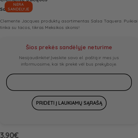
NĖRA
Salsa Taquera
SANDĖLYJE
Clemente Jacques produktų asortimentas Salsa Taquera. Puikiai
tinka su tacos, tikras Meksikos skonis!
Šios prekės sandėlyje neturime
Nesijaudinkite! Įveskite savo el. paštą ir mes jus
informuosime, kai tik prekė vėl bus prekyboje.
3.90
€