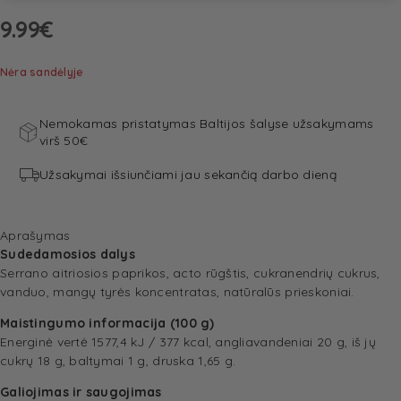
9.99
€
Nėra sandėlyje
Nemokamas pristatymas Baltijos šalyse užsakymams
virš 50€
Užsakymai išsiunčiami jau sekančią darbo dieną
Aprašymas
Sudedamosios dalys
Serrano aitriosios paprikos, acto rūgštis, cukranendrių cukrus,
vanduo, mangų tyrės koncentratas, natūralūs prieskoniai.
Maistingumo informacija (100 g)
Energinė vertė 1577,4 kJ / 377 kcal, angliavandeniai 20 g, iš jų
cukrų 18 g, baltymai 1 g, druska 1,65 g.
Galiojimas ir saugojimas