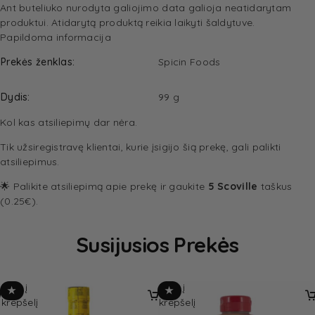
Ant buteliuko nurodyta galiojimo data galioja neatidarytam
produktui. Atidarytą produktą reikia laikyti šaldytuve.
Papildoma informacija
Prekės ženklas
Spicin Foods
Dydis
99 g
Kol kas atsiliepimų dar nėra.
Tik užsiregistravę klientai, kurie įsigijo šią prekę, gali palikti
atsiliepimus.
🌟 Palikite atsiliepimą apie prekę ir gaukite
5 Scoville
taškus
(0.25€).
Susijusios Prekės
Įdėti į
Įdėti į
★
★
krepšelį
krepšelį