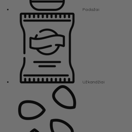
Padažai
Užkandžiai