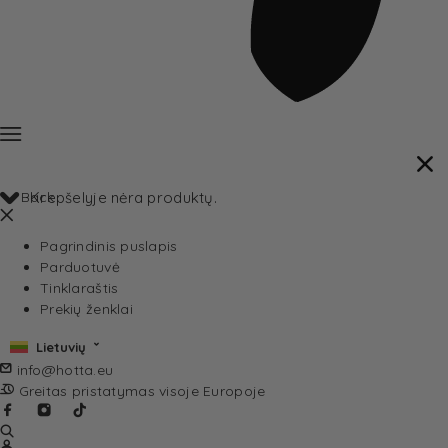
Back
Krepšelyje nėra produktų.
Pagrindinis puslapis
Parduotuvė
Tinklaraštis
Prekių ženklai
Lietuvių
info@hotta.eu
Greitas pristatymas visoje Europoje