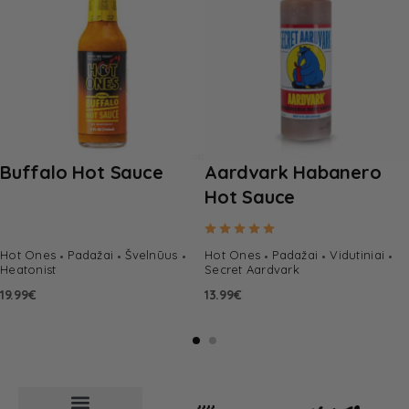
Buffalo Hot Sauce
Aardvark Habanero
Hot Sauce
Rated
5.00
out of 5
Hot Ones
Padažai
Švelnūus
Hot Ones
Padažai
Vidutiniai
Heatonist
Secret Aardvark
19.99
€
13.99
€