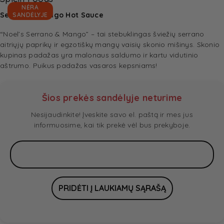
NĖRA
Serrano & Mango Hot Sauce
SANDĖLYJE
“Noel’s Serrano & Mango” – tai stebuklingas šviežių serrano
aitriųjų paprikų ir egzotiškų mangų vaisių skonio mišinys. Skonio
kupinas padažas yra malonaus saldumo ir kartu vidutinio
aštrumo. Puikus padažas vasaros kepsniams!
Šios prekės sandėlyje neturime
Nesijaudinkite! Įveskite savo el. paštą ir mes jus
informuosime, kai tik prekė vėl bus prekyboje.