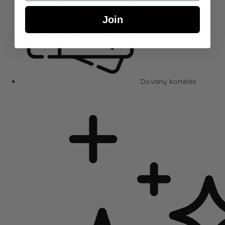
Join
Dovanų kortelės