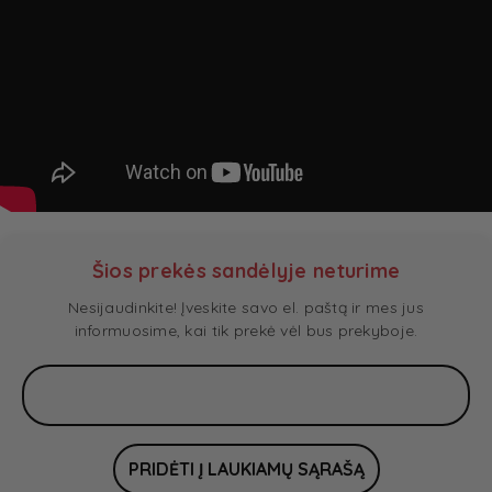
Šios prekės sandėlyje neturime
Nesijaudinkite! Įveskite savo el. paštą ir mes jus
informuosime, kai tik prekė vėl bus prekyboje.