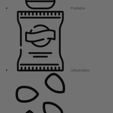
Padažai
Užkandžiai