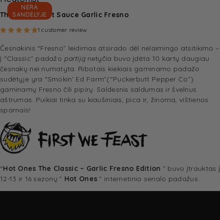
NĖRA
The Classic Hot Sauce Garlic Fresno
SANDĖLYJE
Rated
5.00
out of 5 based on
1
customer rating
1
customer review
Česnakinis “Fresno” leidimas atsirado dėl nelaimingo atsitikimo –
į “Classic” padažo
partiją
netyčia buvo įdėta 10 kartų daugiau
česnakų nei numatyta. Ribotais kiekiais gaminamo padažo
sudėtyje yra “Smokin’ Ed Farm”
(“Puckerbutt Pepper Co”
)
gaminamų Fresno čili pipirų. Saldesnis saldumas ir švelnus
aštrumas. Puikiai tinka su kiaušiniais, pica ir, žinoma, vištienos
sparnais!
“
Hot Ones The Classic – Garlic Fresno Edition
” buvo įtrauktas į
12-13 ir 16 sezonų ”
Hot Ones
” internetinio serialo padažus.