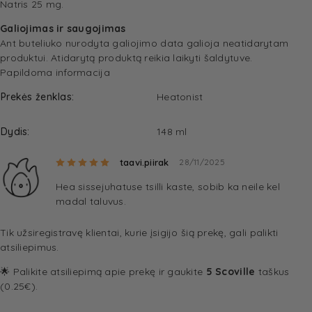
Natris 25 mg.
Galiojimas ir saugojimas
Ant buteliuko nurodyta galiojimo data galioja neatidarytam
produktui. Atidarytą produktą reikia laikyti šaldytuve.
Papildoma informacija
Prekės ženklas
Heatonist
Dydis
148 ml
Rated
5
out of 5
taavi.piirak
28/11/2025
Hea sissejuhatuse tsilli kaste, sobib ka neile kel
madal taluvus.
Tik užsiregistravę klientai, kurie įsigijo šią prekę, gali palikti
atsiliepimus.
🌟 Palikite atsiliepimą apie prekę ir gaukite
5 Scoville
taškus
(0.25€).