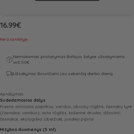
16.99
€
Nėra sandėlyje
Nemokamas pristatymas Baltijos šalyse užsakymams
virš 50€
Užsakymai išsiunčiami jau sekančią darbo dieną
Aprašymas
Sudedamosios dalys
Fresno aitriosios paprikos, vanduo, obuolių rūgštis, česnakų tyrė
(česnakai, vanduo), acto rūgštis, košerinė druska, džiovinti
česnakai, ekologiška ciberžolė, juodieji pipirai.
Mitybos duomenys (5 ml)