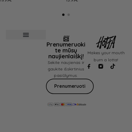
19.99
€
13.99
€
📨
Prenumeruoki
Pardavimo sąlygos
Privatumo politika
te mūsų
Makes your mouth
naujienlaiškį!
burn a lotta!
Sekite naujienas ir
gaukite išskirtinius
pasiūlymus.
Prenumeruoti