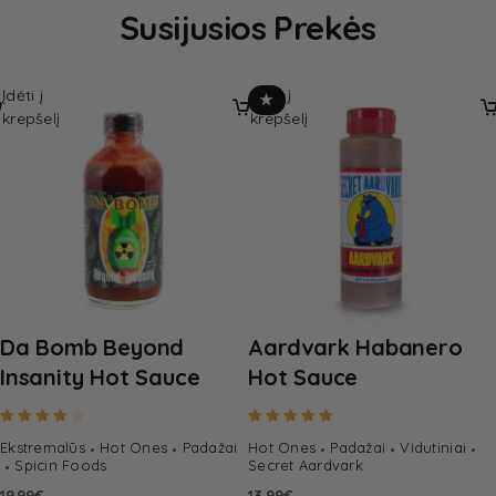
Susijusios Prekės
Įdėti į
Įdėti į
★
krepšelį
krepšelį
Da Bomb Beyond
Aardvark Habanero
Insanity Hot Sauce
Hot Sauce
Rated
4.00
out of 5
Rated
5.00
out of 5
Ekstremalūs
Hot Ones
Padažai
Hot Ones
Padažai
Vidutiniai
Spicin Foods
Secret Aardvark