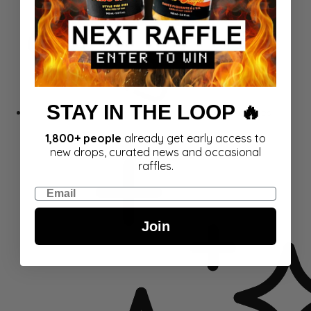
STAY IN THE LOOP 🔥
Dovanų kortelės
1,800+ people
already get early access to
new drops, curated news and occasional
raffles.
Email
Join