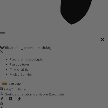
Back
Krepšelyje nėra produktų.
Pagrindinis puslapis
Parduotuvė
Tinklaraštis
Prekių ženklai
Lietuvių
info@hotta.eu
Greitas pristatymas visoje Europoje