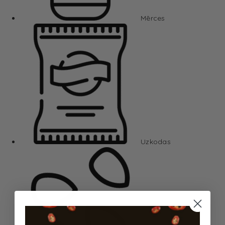
Mērces
Uzkodas