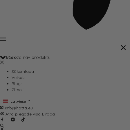
Back
Grozā nav produktu.
Sākumlapa
Veikals
Blogs
Zīmoli
Latviešu
info@hotta.eu
Ātra piegāde visā Eiropā