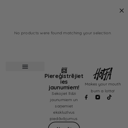
No products were found matching your selection.
📨
Piereģistrējiet
Pārdošanas noteikumi
Privātuma politika
ies
Makes your mouth
jaunumiem!
burn a lotta!
Sekojiet līdzi
jaunumiem un
saņemiet
ekskluzīvus
piedāvājumus.