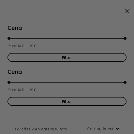
Cena
Price:
10€
—
20€
Filter
Cena
Price:
10€
—
20€
Filter
Sort by latest
Parādīts vienīgais rezultāts