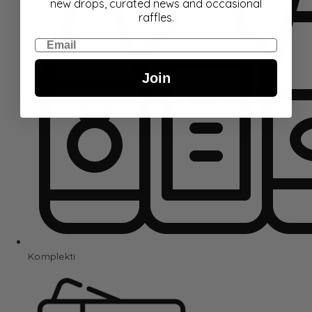
new drops, curated news and occasional
raffles.
Email
Join
Komplekti