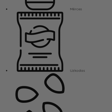
Mērces
Uzkodas