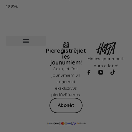
19.99
€
📨
Piereģistrējiet
Pārdošanas noteikumi
Privātuma politika
ies
Makes your mouth
jaunumiem!
burn a lotta!
Sekojiet līdzi
jaunumiem un
saņemiet
ekskluzīvus
piedāvājumus.
Abonēt