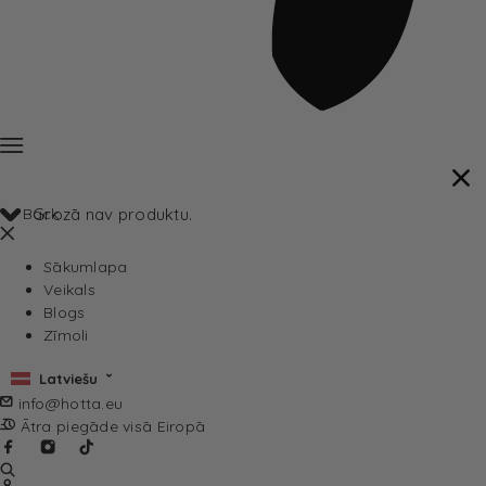
Back
Grozā nav produktu.
Sākumlapa
Veikals
Blogs
Zīmoli
Latviešu
info@hotta.eu
Ātra piegāde visā Eiropā