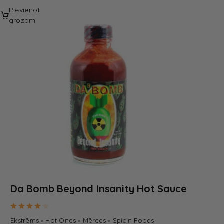
Pievienot
grozam
Da Bomb Beyond Insanity Hot Sauce
Rated
4.00
out of 5
Ekstrēms
Hot Ones
Mērces
Spicin Foods