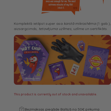
Komplektā ietilpst super asa
karstā mikroshēma
(1 gab.),
aizsargcimds,
tetovējuma uzlīmes
, uzlīme un sertifikāts.
This product is currently out of stock and unavailable.
Bezmaksas piegāde Baltijā no 50€ pirkuma