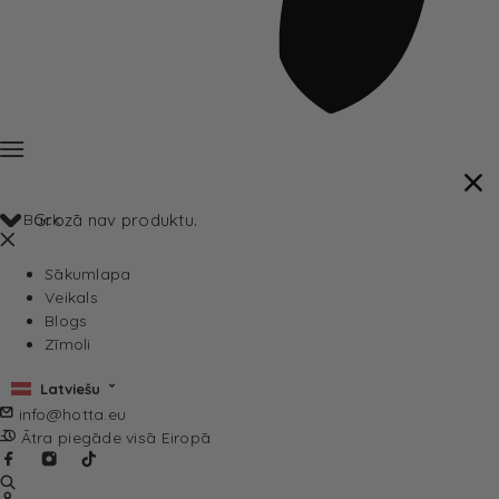
Back
Grozā nav produktu.
Sākumlapa
Veikals
Blogs
Zīmoli
Latviešu
info@hotta.eu
Ātra piegāde visā Eiropā