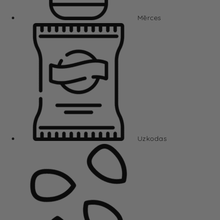
Mērces
Uzkodas