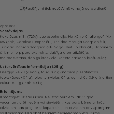
Pasūtījumi tiek nosūtīti nākamajā darba dienā
Apraksts
Sastāvdaļas
Kukurūzas milti (72%), saulespuķu eļļa, Hot-Chip Challenge® Mix
6% (sāls, Carolina Reaper čilli, Trinidad Moruga Scorpion čilli,
Trinidad Moruga Scorpion čilli, Naga Bhut Jolokia čilli, Habanero
čilli, melno piparu ekstrakts, dabīga aromatizētāja,
maltodekstrīns, dabīgs krāsviela: kaltēta sarkano biešu sula).
Uzturvērtības informācija (1.25 g)
Enerģija 24 kJ (6 kcal), tauki 0.2 g (no tiem piesātinātās
taukskābes <0.1 g), olbaltumvielas 0.1 g, ogļhidrāti 0.9 g (no tiem
cukuri <0.1 g), sāls <0.1 g.
Brīdinājums
Izmantojiet uz savu risku. Nelietot bērniem līdz 16 gadu
vecumam, grūtniecēm vai sievietēm, kas baro bērnu ar krūti,
cilvēkiem, kas jutīgi pret kapsaicīnu, un cilvēkiem ar vispārējām
saslimšanām. Uzglabāt bērniem nepieejamā vietā. Pirms