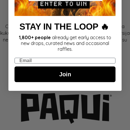
Leģendārais Paqui Hot Chip izaicinājums
STAY IN THE LOOP 🔥
Carolina Reaper un Scorpion čilli kombinācija uz viena
kukurūzas kociņa ir lielisks izaicinājums. 2022. gada versija
1,800+ people
already get early access to
ne tikai nodrošina neprātīgu asumu, bet arī padarīs jūsu
new drops, curated news and occasional
mēli zilu!
raffles.
Email
Join