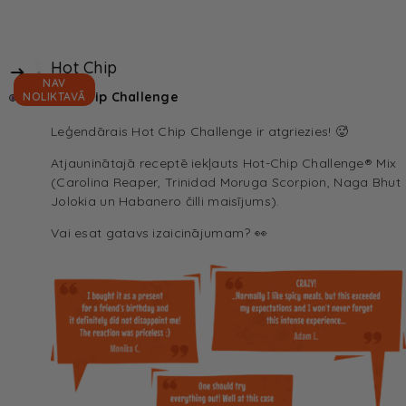
Hot Chip
NAV
Hot Chip Challenge
NOLIKTAVĀ
Leģendārais Hot Chip Challenge ir atgriezies! 🥵
Atjauninātajā receptē iekļauts Hot-Chip Challenge® Mix
(Carolina Reaper, Trinidad Moruga Scorpion, Naga Bhut
Jolokia un Habanero čilli maisījums).
Vai esat gatavs izaicinājumam? 👀