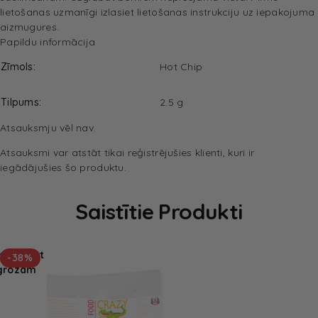
lietošanas uzmanīgi izlasiet lietošanas instrukciju uz iepakojuma
aizmugures.
Papildu informācija
Zīmols
Hot Chip
Tilpums
2.5 g
Atsauksmju vēl nav.
Atsauksmi var atstāt tikai reģistrējušies klienti, kuri ir
iegādājušies šo produktu.
Saistītie Produkti
Pievienot
-38%
grozam