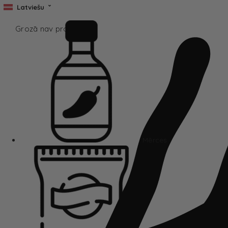
Latviešu
Grozā nav produktu.
Mērces