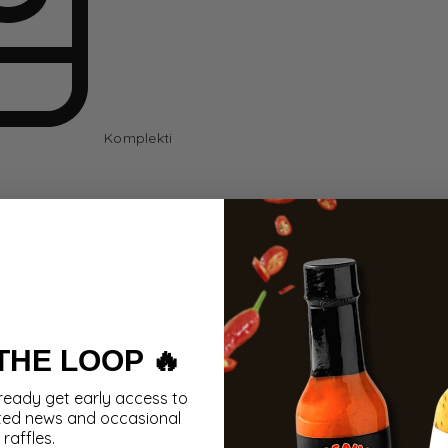
Komplekti
 THE LOOP 🔥
ready get early access to
ted news and occasional
raffles.