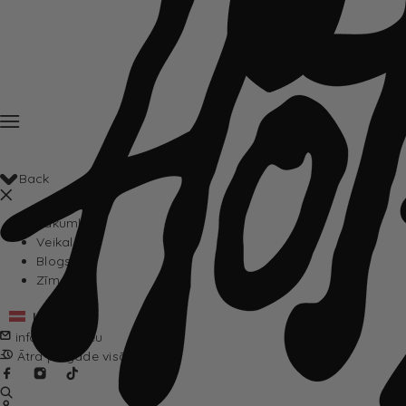
Back
Sākumlapa
Veikals
Blogs
Zīmoli
Latviešu
info@hotta.eu
Ātra piegāde visā Eiropā