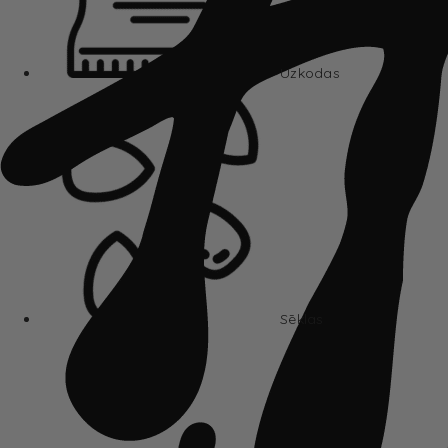
Uzkodas
Sēklas