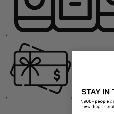
STAY IN
Dāvanu kartes
1,800+ people
al
new drops, cura