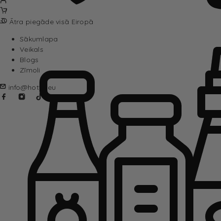
Ātra piegāde visā Eiropā
Sākumlapa
Veikals
Blogs
Zīmoli
info@hotta.eu