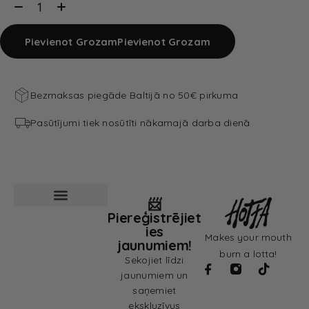
Pievienot Grozam
Pievienot Grozam
Bezmaksas piegāde Baltijā no 50€ pirkuma
Pasūtījumi tiek nosūtīti nākamajā darba dienā
📨
Piereģistrējiet
Pārdošanas noteikumi
Privātuma politika
ies
Makes your mouth
jaunumiem!
burn a lotta!
Sekojiet līdzi
jaunumiem un
saņemiet
ekskluzīvus