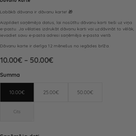
Dāvanu Karte
Labākā dāvana ir dāvanu karte! 🎁
Aizpildiet saņēmēja datus, lai nosūtītu dāvanu karti tieši uz viņa
e-pastu. Ja vēlaties izdrukāt dāvanu karti vai uzdāvināt to vēlāk,
ievadiet savu e-pasta adresi saņēmēja e-pasta vietā.
Dāvanu karte ir derīga 12 mēnešus no iegādes brīža.
10.00
€
–
50.00
€
Summa
10.00
€
25.00
€
50.00
€