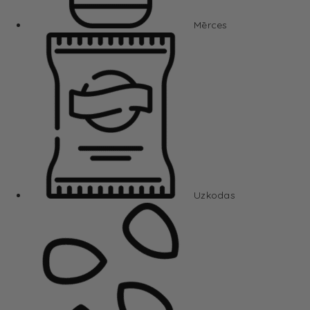
Mērces
Uzkodas