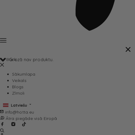
Back
Grozā nav produktu.
Sākumlapa
Veikals
Blogs
Zīmoli
Latviešu
info@hotta.eu
Ātra piegāde visā Eiropā