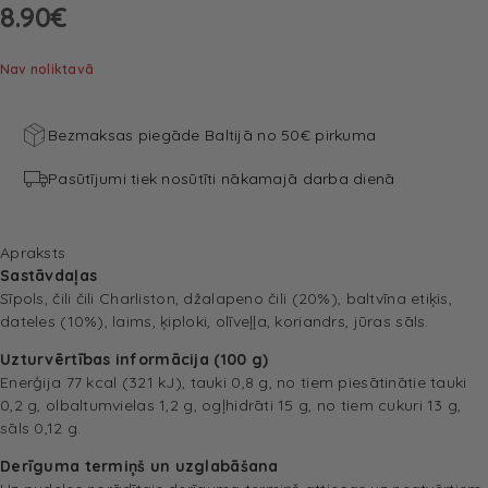
8.90
€
Nav noliktavā
Bezmaksas piegāde Baltijā no 50€ pirkuma
Pasūtījumi tiek nosūtīti nākamajā darba dienā
Apraksts
Sastāvdaļas
Sīpols, čili čili Charliston, džalapeno čili (20%), baltvīna etiķis,
dateles (10%), laims, ķiploki, olīveļļa, koriandrs, jūras sāls.
Uzturvērtības informācija (100 g)
Enerģija 77 kcal (321 kJ), tauki 0,8 g, no tiem piesātinātie tauki
0,2 g, olbaltumvielas 1,2 g, ogļhidrāti 15 g, no tiem cukuri 13 g,
sāls 0,12 g.
Derīguma termiņš un uzglabāšana