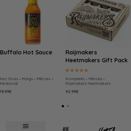
Buffalo Hot Sauce
Raijmakers
Heetmakers Gift Pack
Rated
5.00
out of 5
Hot Ones
Maigs
Mērces
Komplekti
Mērces
Heatonist
Raijmakers Heetmakers
19.99
€
42.99
€
📨