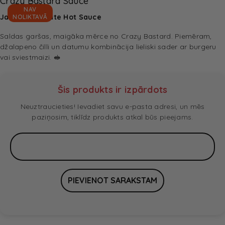
Crazy Bastard Sauce
NAV
Jalapeno & Date Hot Sauce
NOLIKTAVĀ
Saldas garšas, maigāka mērce no Crazy Bastard. Piemēram,
džalapeno čilli un datumu kombinācija lieliski sader ar burgeru
vai sviestmaizi. 🥪
Šis produkts ir izpārdots
Neuztraucieties! Ievadiet savu e-pasta adresi, un mēs
paziņosim, tiklīdz produkts atkal būs pieejams.