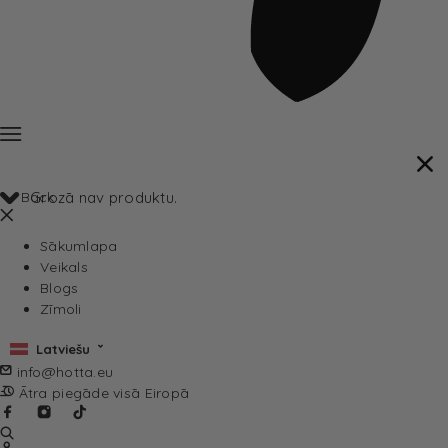
Back
Grozā nav produktu.
Sākumlapa
Veikals
Blogs
Zīmoli
Latviešu
info@hotta.eu
Ātra piegāde visā Eiropā