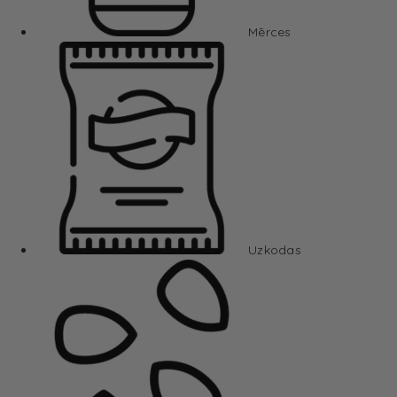
Mērces
Uzkodas