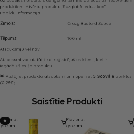
Uz pudeles norādītais derīguma termiņš attiecas uz neatvērtiem
produktiem. Atvērtu produktu jāuzglabā ledusskapī.
Papildu informācija
Zīmols
Crazy Bastard Sauce
Tilpums
100 ml
Atsauksmju vēl nav.
Atsauksmi var atstāt tikai reģistrējušies klienti, kuri ir
iegādājušies šo produktu.
🌟 Atstājiet produkta atsauksmi un nopelniet
5 Scoville
punktus
(0.25€).
Saistītie Produkti
Pievienot
Pievienot
★
grozam
grozam