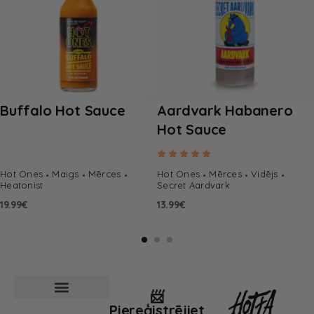
Buffalo Hot Sauce
Aardvark Habanero
Hot Sauce
Rated
5.00
out of 5
Hot Ones
Maigs
Mērces
Hot Ones
Mērces
Vidējs
Heatonist
Secret Aardvark
19.99
€
13.99
€
📨
Piereģistrējiet
Pārdošanas noteikumi
Privātuma politika