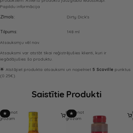
produktiem. Atvērtu produktu jāuzglabā ledusskapī.
Papildu informācija
Zīmols
Dirty Dick's
Tilpums
148 ml
Atsauksmju vēl nav.
Atsauksmi var atstāt tikai reģistrējušies klienti, kuri ir
iegādājušies šo produktu.
🌟 Atstājiet produkta atsauksmi un nopelniet
5 Scoville
punktus
(0.25€).
Saistītie Produkti
Pievienot
Pievienot
★
★
grozam
grozam