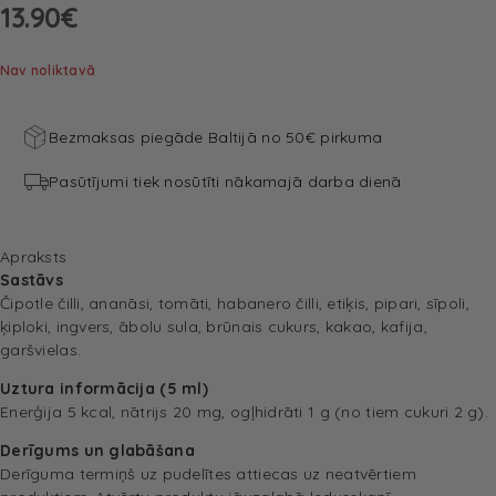
13.90
€
Nav noliktavā
Bezmaksas piegāde Baltijā no 50€ pirkuma
Pasūtījumi tiek nosūtīti nākamajā darba dienā
Apraksts
Sastāvs
Čipotle čilli, ananāsi, tomāti, habanero čilli, etiķis, pipari, sīpoli,
ķiploki, ingvers, ābolu sula, brūnais cukurs, kakao, kafija,
garšvielas.
Uztura informācija (5 ml)
Enerģija 5 kcal, nātrijs 20 mg, ogļhidrāti 1 g (no tiem cukuri 2 g).
Derīgums un glabāšana
Derīguma termiņš uz pudelītes attiecas uz neatvērtiem