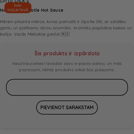
Dirty Dick's
NAV
No Name Chipotle Hot Sauce
NOLIKTAVĀ
Mēreni pikanta mērce, kuras pamatā ir čipotle čilli, ar saldāku
garšu un patīkamu dūmu aromātu. Aromātu papildina kakao un
kafija.
Vecās Meksikas garša!
🇲🇽
Šis produkts ir izpārdots
Neuztraucieties! Ievadiet savu e-pasta adresi, un mēs
paziņosim, tiklīdz produkts atkal būs pieejams.