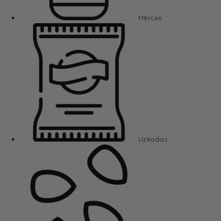
Mērces
Uzkodas