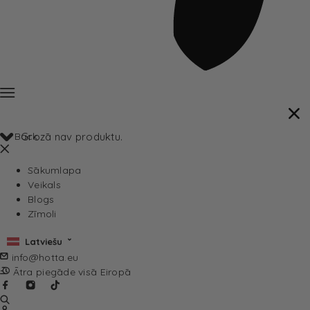
Back
Grozā nav produktu.
Sākumlapa
Veikals
Blogs
Zīmoli
Latviešu
info@hotta.eu
Ātra piegāde visā Eiropā