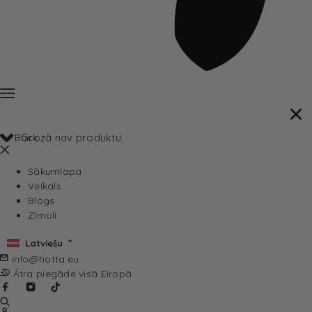
Back
Grozā nav produktu.
Sākumlapa
Veikals
Blogs
Zīmoli
Latviešu
info@hotta.eu
Ātra piegāde visā Eiropā