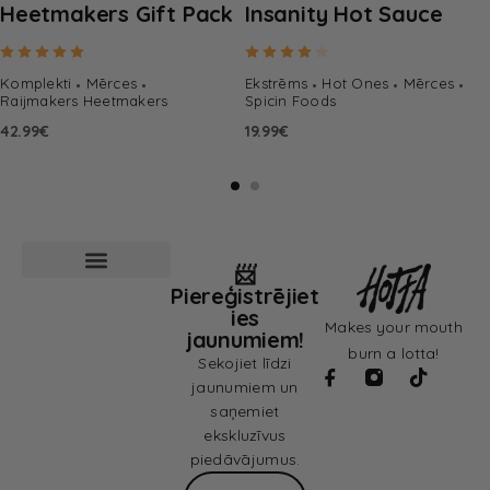
Heetmakers Gift Pack
Insanity Hot Sauce
Rated
5.00
out of 5
Rated
4.00
out of 5
Komplekti
Mērces
Ekstrēms
Hot Ones
Mērces
Raijmakers Heetmakers
Spicin Foods
42.99
€
19.99
€
📨
Piereģistrējiet
Pārdošanas noteikumi
Privātuma politika
ies
Makes your mouth
jaunumiem!
burn a lotta!
Sekojiet līdzi
jaunumiem un
saņemiet
ekskluzīvus
piedāvājumus.