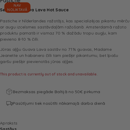
Pastiche
NAV
Seaweed Guava Lava Hot Sauce
NOLIKTAVĀ
Pastiche ir Nīderlandes ražotājs, kas specializējas pikantu mērču
ar augu izcelsmes sastāvdaļām ražošanā. Amsterdamā ražoto
produktu pamatā ir vismaz 70 % dažādu tropu augļu, kam
pievieno 8-10 % čilli.
Jūras aļģu Guava Lava sastāv no 71% guavas, Madame
Jeanette un habanero čilli tam piešķir pikantumu, bet īpašu
garšu piešķir pievienotās jūras aļģes.
This product is currently out of stock and unavailable.
Bezmaksas piegāde Baltijā no 50€ pirkuma
Pasūtījumi tiek nosūtīti nākamajā darba dienā
Apraksts
Sastāvs