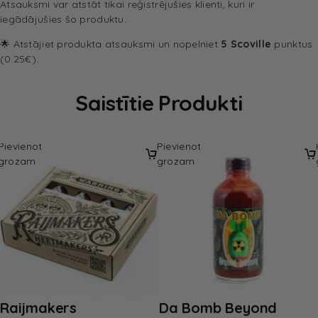
Atsauksmi var atstāt tikai reģistrējušies klienti, kuri ir
iegādājušies šo produktu.
🌟 Atstājiet produkta atsauksmi un nopelniet
5 Scoville
punktus
(0.25€).
Saistītie Produkti
Pievienot
Pievienot
grozam
grozam
Raijmakers
Da Bomb Beyond