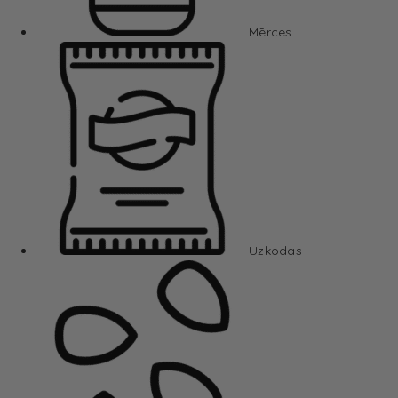
Mērces
Uzkodas