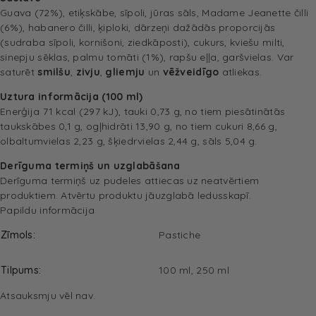
Guava (72%), etiķskābe, sīpoli, jūras sāls, Madame Jeanette čilli
(6%), habanero čilli, ķiploki, dārzeņi dažādās proporcijās
(sudraba sīpoli, kornišoni, ziedkāposti), cukurs, kviešu milti,
sinepju sēklas, palmu tomāti (1%), rapšu eļļa, garšvielas. Var
saturēt
smilšu
,
zivju
,
gliemju
un
vēžveidīgo
atliekas.
Uztura informācija (100 ml)
Enerģija 71 kcal (297 kJ), tauki 0,73 g, no tiem piesātinātās
taukskābes 0,1 g, ogļhidrāti 13,90 g, no tiem cukuri 8,66 g,
olbaltumvielas 2,23 g, šķiedrvielas 2,44 g, sāls 5,04 g.
Derīguma termiņš un uzglabāšana
Derīguma termiņš uz pudeles attiecas uz neatvērtiem
produktiem. Atvērtu produktu jāuzglabā ledusskapī.
Papildu informācija
Zīmols
Pastiche
Tilpums
100 ml, 250 ml
Atsauksmju vēl nav.