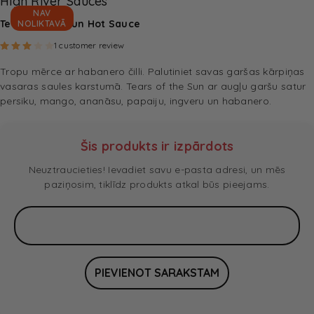
High River Sauces
NAV
Tears of the Sun Hot Sauce
NOLIKTAVĀ
Rated
3.00
out of 5 based on
1
customer rating
1
customer review
Tropu mērce ar habanero čilli. Palutiniet savas garšas kārpiņas
vasaras saules karstumā. Tears of the Sun ar augļu garšu satur
persiku, mango, ananāsu, papaiju, ingveru un habanero.
Šis produkts ir izpārdots
Neuztraucieties! Ievadiet savu e-pasta adresi, un mēs
paziņosim, tiklīdz produkts atkal būs pieejams.