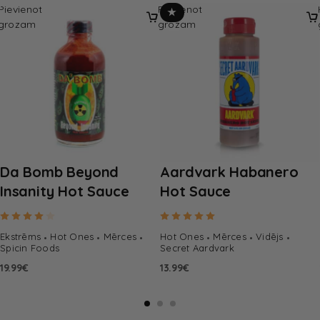
Pievienot
Pievienot
★
grozam
grozam
Da Bomb Beyond
Aardvark Habanero
Insanity Hot Sauce
Hot Sauce
Rated
4.00
out of 5
Rated
5.00
out of 5
Ekstrēms
Hot Ones
Mērces
Hot Ones
Mērces
Vidējs
Spicin Foods
Secret Aardvark
19.99
€
13.99
€