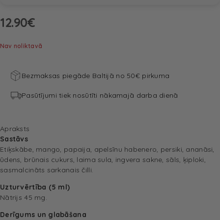
12.90
€
Nav noliktavā
Bezmaksas piegāde Baltijā no 50€ pirkuma
Pasūtījumi tiek nosūtīti nākamajā darba dienā
Apraksts
Sastāvs
Etiķskābe, mango, papaija, apelsīnu habenero, persiki, ananāsi,
ūdens, brūnais cukurs, laima sula, ingvera sakne, sāls, ķiploki,
sasmalcināts sarkanais čilli.
Uzturvērtība (5 ml)
Nātrijs 45 mg.
Derīgums un glabāšana