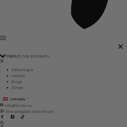
Back
Grozā nav produktu.
Sākumlapa
Veikals
Blogs
Zīmoli
Latviešu
info@hotta.eu
Ātra piegāde visā Eiropā