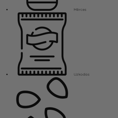
Mērces
Uzkodas