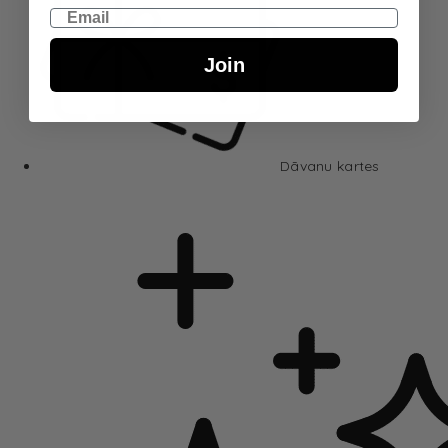
Email
Join
Dāvanu kartes