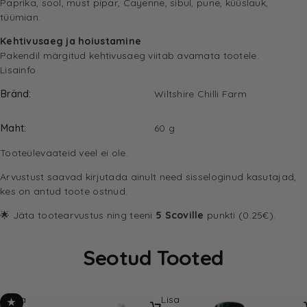
Paprika, sool, must pipar, Cayenne, sibul, pune, küüslauk,
tüümian.
Kehtivusaeg ja hoiustamine
Pakendil märgitud kehtivusaeg viitab avamata tootele.
Lisainfo
Bränd
Wiltshire Chilli Farm
Maht
60 g
Tooteülevaateid veel ei ole.
Arvustust saavad kirjutada ainult need sisseloginud kasutajad,
kes on antud toote ostnud.
🌟 Jäta tootearvustus ning teeni
5 Scoville
punkti (0.25€).
Seotud Tooted
Lisa
Lisa
★