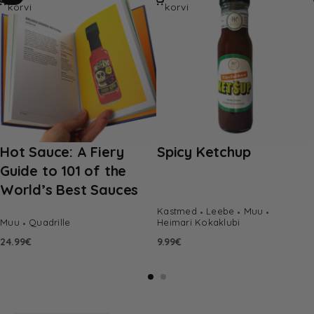
korvi
korvi
Hot Sauce: A Fiery
Spicy Ketchup
Guide to 101 of the
World’s Best Sauces
Kastmed
Leebe
Muu
Muu
Quadrille
Heimari Kokaklubi
24.99
€
9.99
€