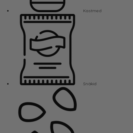
Kastmed
Snäkid