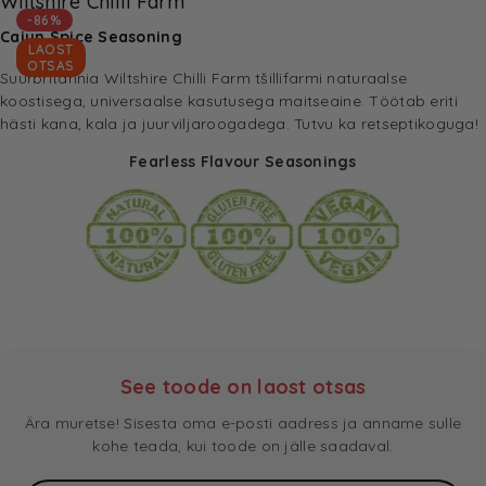
Wiltshire Chilli Farm
-86%
Cajun Spice Seasoning
LAOST
OTSAS
Suurbritannia Wiltshire Chilli Farm tšillifarmi naturaalse
koostisega, universaalse kasutusega maitseaine. Töötab eriti
hästi kana, kala ja juurviljaroogadega.
Tutvu ka retseptikoguga!
Fearless Flavour Seasonings
See toode on laost otsas
Ära muretse! Sisesta oma e-posti aadress ja anname sulle
kohe teada, kui toode on jälle saadaval.