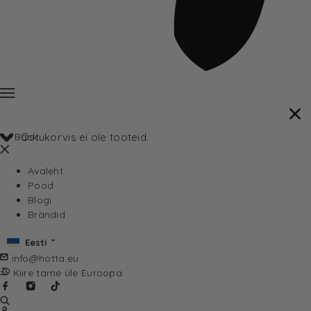
Back
Ostukorvis ei ole tooteid.
Avaleht
Pood
Blogi
Brändid
Eesti
info@hotta.eu
Kiire tarne üle Euroopa