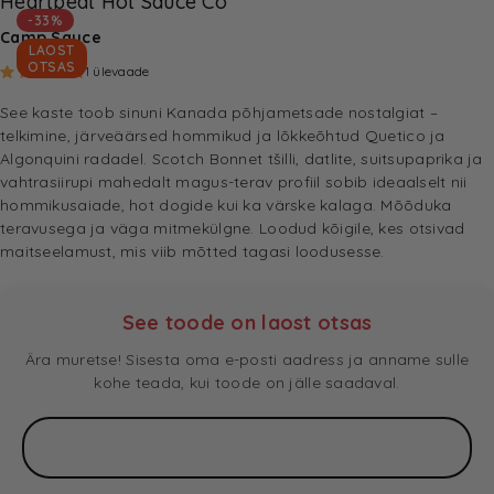
Heartbeat Hot Sauce Co
-33%
Camp Sauce
LAOST
OTSAS
Hinnatud
5.00
/5
1
kliendi hinnangu põhjal
1
ülevaade
See kaste toob sinuni Kanada põhjametsade nostalgiat –
telkimine, järveäärsed hommikud ja lõkkeõhtud Quetico ja
Algonquini radadel. Scotch Bonnet tšilli, datlite, suitsupaprika ja
vahtrasiirupi mahedalt magus-terav profiil sobib ideaalselt nii
hommikusaiade, hot dogide kui ka värske kalaga. Mõõduka
teravusega ja väga mitmekülgne. Loodud kõigile, kes otsivad
maitseelamust, mis viib mõtted tagasi loodusesse.
See toode on laost otsas
Ära muretse! Sisesta oma e-posti aadress ja anname sulle
kohe teada, kui toode on jälle saadaval.