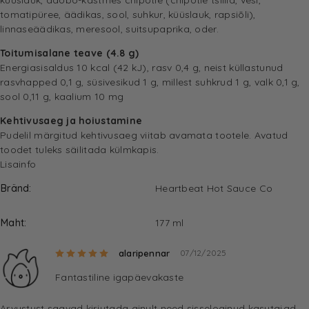
küüslauk, adobo-kastmes chipotle (chipotle tšillid, vesi,
tomatipüree, äädikas, sool, suhkur, küüslauk, rapsiõli),
linnaseäädikas, meresool, suitsupaprika, oder.
Toitumisalane teave (4.8 g)
Energiasisaldus 10 kcal (42 kJ), rasv 0,4 g, neist küllastunud
rasvhapped 0,1 g, süsivesikud 1 g, millest suhkrud 1 g, valk 0,1 g,
sool 0,11 g, kaalium 10 mg
Kehtivusaeg ja hoiustamine
Pudelil märgitud kehtivusaeg viitab avamata tootele. Avatud
toodet tuleks säilitada külmkapis.
Lisainfo
Bränd
Heartbeat Hot Sauce Co
Maht
177 ml
Hinnanguga
5
/ 5
alaripennar
07/12/2025
Fantastiline igapäevakaste
Arvustust saavad kirjutada ainult need sisseloginud kasutajad,