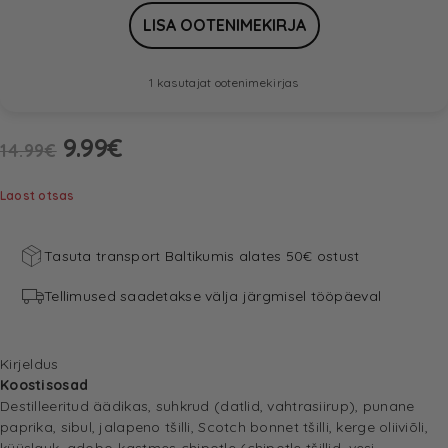
1 kasutajat ootenimekirjas
9.99
€
14.99
€
Laost otsas
Tasuta transport Baltikumis alates 50€ ostust
Tellimused saadetakse välja järgmisel tööpäeval
Kirjeldus
Koostisosad
Destilleeritud äädikas, suhkrud (datlid, vahtrasiirup), punane
paprika, sibul, jalapeno tšilli, Scotch bonnet tšilli, kerge oliiviõli,