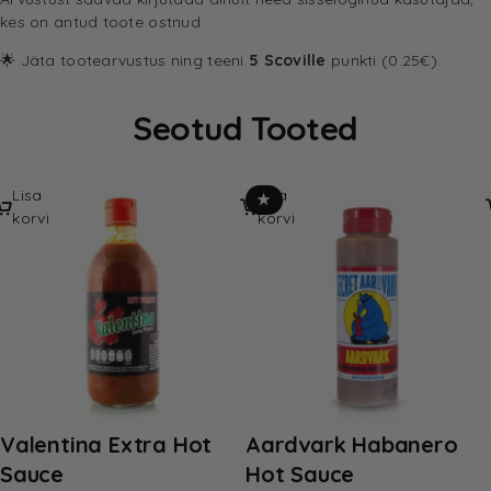
kes on antud toote ostnud.
🌟 Jäta tootearvustus ning teeni
5 Scoville
punkti (0.25€).
Seotud Tooted
Lisa
Lisa
★
korvi
korvi
Valentina Extra Hot
Aardvark Habanero
Sauce
Hot Sauce