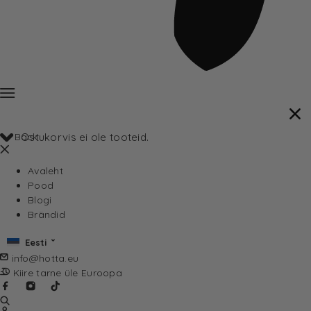
Back
Ostukorvis ei ole tooteid.
Avaleht
Pood
Blogi
Brändid
Eesti
info@hotta.eu
Kiire tarne üle Euroopa