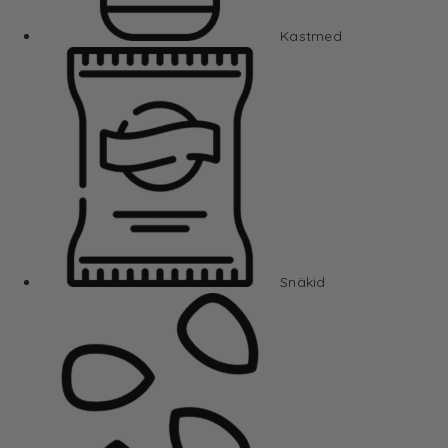
Kastmed
Snäkid