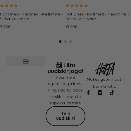
Hinnanguga
3.67
/ 5
Hinnanguga
5.00
/ 5
Hot Ones
Kastmed
Keskmine
Hot Ones
Kastmed
Keskmine
Salsa Valentina
Secret Aardvark
3.90
€
13.99
€
📨 Liitu
uudiskirjaga!
Püsi meie
Makes your mouth
tegemistega kursis
burn a lotta!
ning saa ligipääs
eksklusiivsetele
eripakkumistele.
Telli
uudiskiri