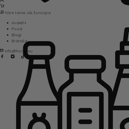
Kiire tarne üle Euroopa
Avaleht
Pood
Blogi
Brändid
info@hotta.eu