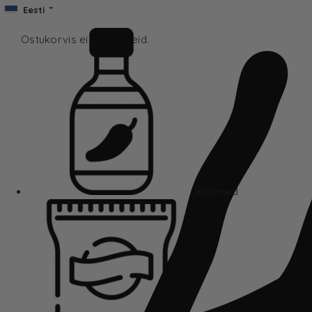
Eesti
Ostukorvis ei ole tooteid.
Kastmed