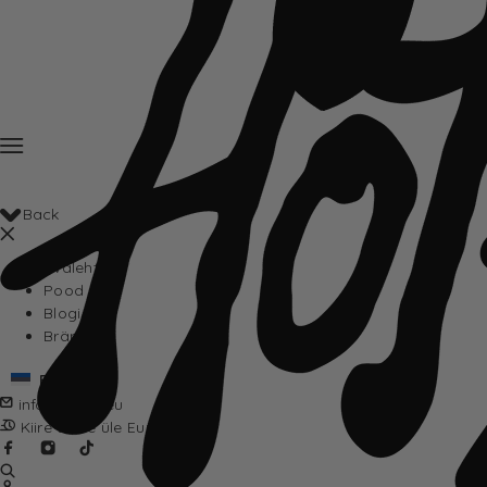
Back
Avaleht
Pood
Blogi
Brändid
Eesti
info@hotta.eu
Kiire tarne üle Euroopa