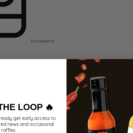
Komplektid
 THE LOOP 🔥
ready get early access to
ted news and occasional
raffles.