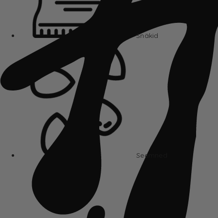
Snäkid
Seemned