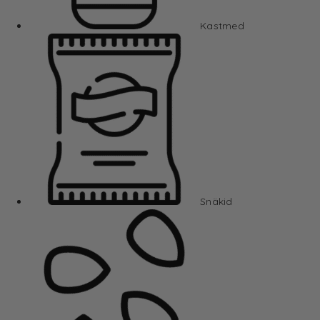
Kastmed
Snäkid