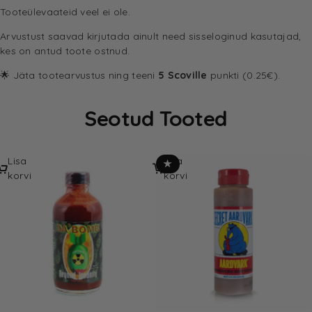
Tooteülevaateid veel ei ole.
Arvustust saavad kirjutada ainult need sisseloginud kasutajad,
kes on antud toote ostnud.
🌟 Jäta tootearvustus ning teeni
5 Scoville
punkti (0.25€).
Seotud Tooted
Lisa
Lisa
★
korvi
korvi