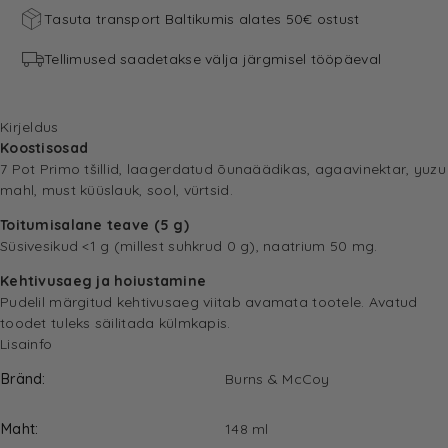
Tasuta transport Baltikumis alates 50€ ostust
Tellimused saadetakse välja järgmisel tööpäeval
Kirjeldus
Koostisosad
7 Pot Primo tšillid, laagerdatud õunaäädikas, agaavinektar, yuzu
mahl, must küüslauk, sool, vürtsid.
Toitumisalane teave (5 g)
Süsivesikud <1 g (millest suhkrud 0 g), naatrium 50 mg.
Kehtivusaeg ja hoiustamine
Pudelil märgitud kehtivusaeg viitab avamata tootele. Avatud
toodet tuleks säilitada külmkapis.
Lisainfo
Bränd
Burns & McCoy
Maht
148 ml