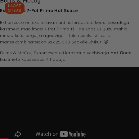
Burns & McCoy
LAOST
Exhorresco 7-Pot Primo Hot Sauce
OTSAS
Exhorresco on üks teravamaid naturaalsete koostisosadega
kastmeid maailmas! 7 Pot Primo tšillide kooslus yuzu mahla,
musta küüslaugu ja agaaviga – tulemuseks külluslik
maitsekombinatsioon ja 625,000 Scoville ühikut! 🥵
Burns & McCoy Exhorresco oli kaasatud veebisarja
Hot Ones
kastmete koosseisus 7. hooajal.