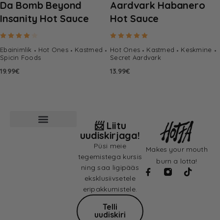
Da Bomb Beyond
Aardvark Habanero
Insanity Hot Sauce
Hot Sauce
Hinnanguga
4.00
/ 5
Hinnanguga
5.00
/ 5
Ebainimlik
Hot Ones
Kastmed
Hot Ones
Kastmed
Keskmine
Spicin Foods
Secret Aardvark
19.99
€
13.99
€
📨 Liitu
uudiskirjaga!
Püsi meie
Makes your mouth
tegemistega kursis
burn a lotta!
ning saa ligipääs
eksklusiivsetele
eripakkumistele.
Telli
uudiskiri