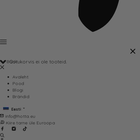
Back
Ostukorvis ei ole tooteid.
Avaleht
Pood
Blogi
Brändid
Eesti
info@hotta.eu
Kiire tarne üle Euroopa