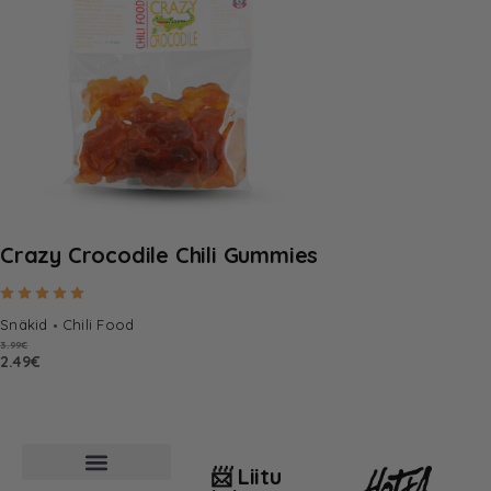
Crazy Crocodile Chili Gummies
Hinnanguga
5.00
/ 5
Snäkid
Chili Food
3.99
€
2.49
€
📨 Liitu