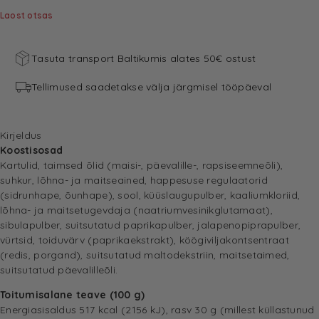
Laost otsas
Tasuta transport Baltikumis alates 50€ ostust
Tellimused saadetakse välja järgmisel tööpäeval
Kirjeldus
Koostisosad
Kartulid, taimsed õlid (maisi-, päevalille-, rapsiseemneõli),
suhkur, lõhna- ja maitseained, happesuse regulaatorid
(sidrunhape, õunhape), sool, küüslaugupulber, kaaliumkloriid,
lõhna- ja maitsetugevdaja (naatriumvesinikglutamaat),
sibulapulber, suitsutatud paprikapulber, jalapenopiprapulber,
vürtsid, toiduvärv (paprikaekstrakt), köögiviljakontsentraat
(redis, porgand), suitsutatud maltodekstriin, maitsetaimed,
suitsutatud päevalilleõli.
Toitumisalane teave (100 g)
Energiasisaldus 517 kcal (2156 kJ), rasv 30 g (millest küllastunud