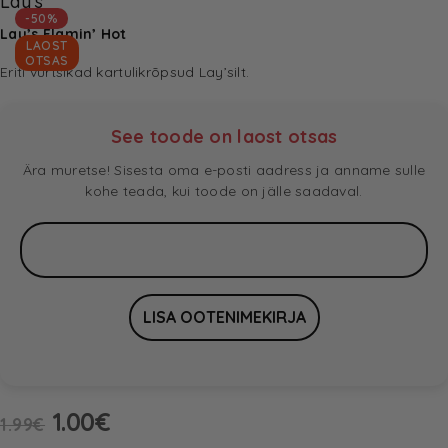
Lay's
-50%
Lay’s Flamin’ Hot
LAOST
OTSAS
Eriti vürtsikad kartulikrõpsud Lay’silt.
See toode on laost otsas
Ära muretse! Sisesta oma e-posti aadress ja anname sulle
kohe teada, kui toode on jälle saadaval.
1.00
€
1.99
€