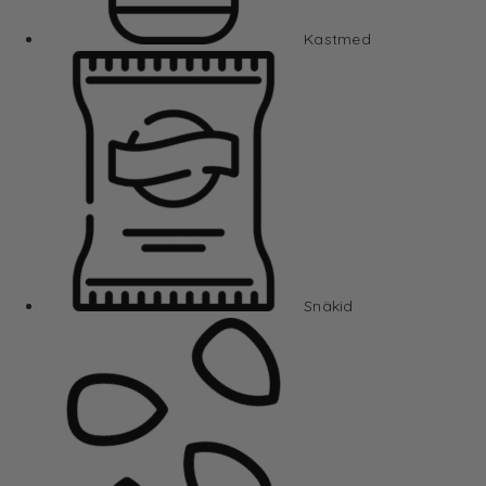
Kastmed
Snäkid