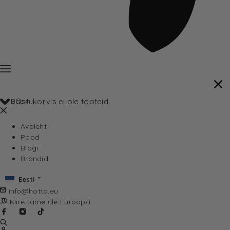
Back
Ostukorvis ei ole tooteid.
Avaleht
Pood
Blogi
Brändid
Eesti
info@hotta.eu
Kiire tarne üle Euroopa