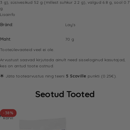
3 g), süsivesikud 52 g (millest suhkur 2.2 g), valgud 6.8 g, sool 0.7
g.
Lisainfo
Bränd
Lay's
Maht
70 g
Tooteülevaateid veel ei ole.
Arvustust saavad kirjutada ainult need sisseloginud kasutajad,
kes on antud toote ostnud.
🌟 Jäta tootearvustus ning teeni
5 Scoville
punkti (0.25€).
Seotud Tooted
Lisa
-38%
korvi