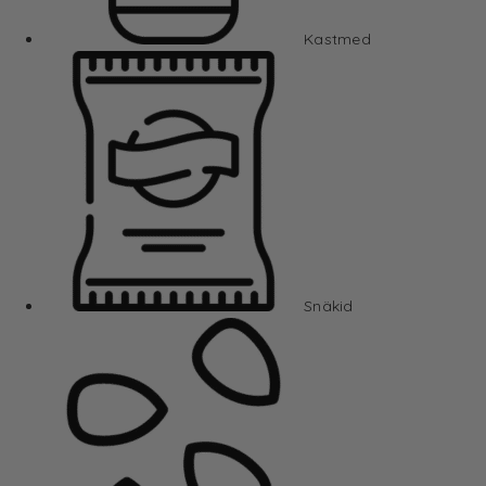
Kastmed
Snäkid