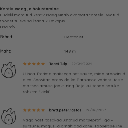
Kehtivusaeg ja hoiustamine
Pudelil märgitud kehtivusaeg viitab avamata tootele. Avatud
toodet tuleks säilitada külmkapis.
Lisainfo
Bränd
Heatonist
Maht
148 ml
Hinnanguga
5
/ 5
Taavi Tulp
29/04/2024
Ülihea. Parima maitsega hot sauce, mida proovinud
olen. Soovitan proovida ka Barbacoa varianti teise
maitseelamuse jaoks ning Rojo kui tahad natuke
rohkem “kicki”.
Hinnanguga
5
/ 5
brett.peter.rastas
26/06/2025
Väga hästi tasakaalustatud maitseprofiiliga –
suitsune, magus ja õrnalt äädikane. Täpselt selline