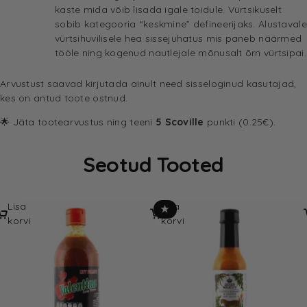
kaste mida võib lisada igale toidule. Vürtsikuselt
sobib kategooria “keskmine” defineerijaks. Alustavale
vürtsihuvilisele hea sissejuhatus mis paneb näärmed
tööle ning kogenud nautlejale mõnusalt õrn vürtsipai.
Arvustust saavad kirjutada ainult need sisseloginud kasutajad,
kes on antud toote ostnud.
🌟 Jäta tootearvustus ning teeni
5 Scoville
punkti (0.25€).
Seotud Tooted
Lisa
Lisa
★
korvi
korvi