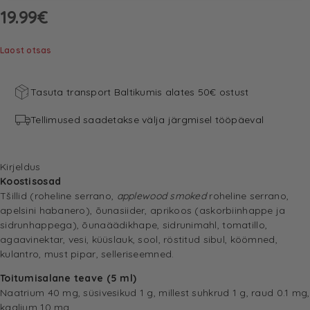
19.99
€
Laost otsas
Tasuta transport Baltikumis alates 50€ ostust
Tellimused saadetakse välja järgmisel tööpäeval
Kirjeldus
Koostisosad
Tšillid (roheline serrano,
applewood smoked
roheline serrano,
apelsini habanero), õunasiider, aprikoos (askorbiinhappe ja
sidrunhappega), õunaäädikhape, sidrunimahl, tomatillo,
agaavinektar, vesi, küüslauk, sool, röstitud sibul, köömned,
kulantro, must pipar, selleriseemned.
Toitumisalane teave (5 ml)
Naatrium 40 mg, süsivesikud 1 g, millest suhkrud 1 g, raud 0.1 mg,
kaalium 10 mg.