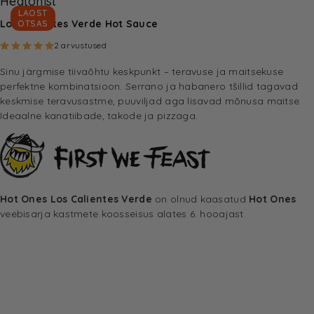
Heatonist
LAOST
Los Calientes Verde Hot Sauce
OTSAS
Hinnatud
5.00
/5
2
kliendi hinnangu põhjal
2
arvustused
Sinu järgmise tiivaõhtu keskpunkt – teravuse ja maitsekuse
perfektne kombinatsioon. Serrano ja habanero tšillid tagavad
keskmise teravusastme, puuviljad aga lisavad mõnusa maitse.
Ideaalne kanatiibade, takode ja pizzaga.
Hot Ones Los Calientes Verde
on olnud kaasatud
Hot Ones
veebisarja kastmete koosseisus alates 6. hooajast.