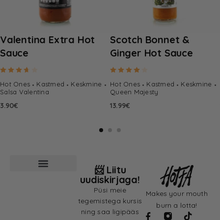
Valentina Extra Hot
Scotch Bonnet &
Sauce
Ginger Hot Sauce
Hinnanguga
3.67
/ 5
Hinnanguga
4.00
/ 5
Hot Ones
Kastmed
Keskmine
Hot Ones
Kastmed
Keskmine
Salsa Valentina
Queen Majesty
3.90
€
13.99
€
📨 Liitu
uudiskirjaga!
Püsi meie
Makes your mouth
tegemistega kursis
burn a lotta!
ning saa ligipääs