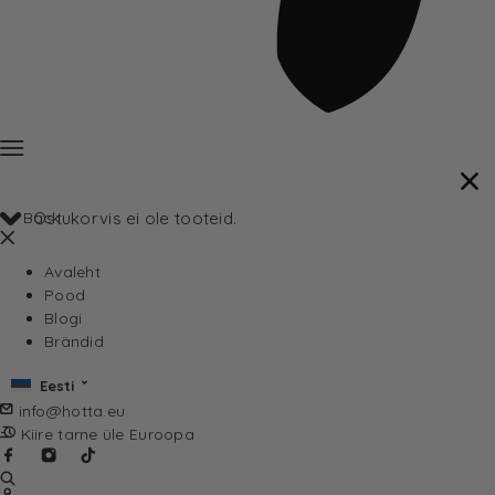
Back
Ostukorvis ei ole tooteid.
Avaleht
Pood
Blogi
Brändid
Eesti
info@hotta.eu
Kiire tarne üle Euroopa