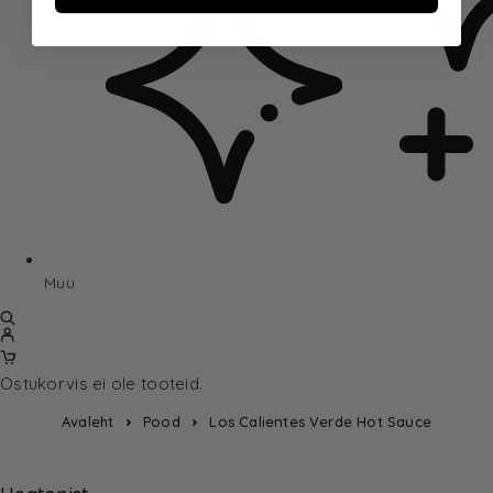
Muu
Ostukorvis ei ole tooteid.
Avaleht
Pood
Los Calientes Verde Hot Sauce