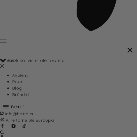
Back
Ostukorvis ei ole tooteid.
Avaleht
Pood
Blogi
Brändid
Eesti
info@hotta.eu
Kiire tarne üle Euroopa