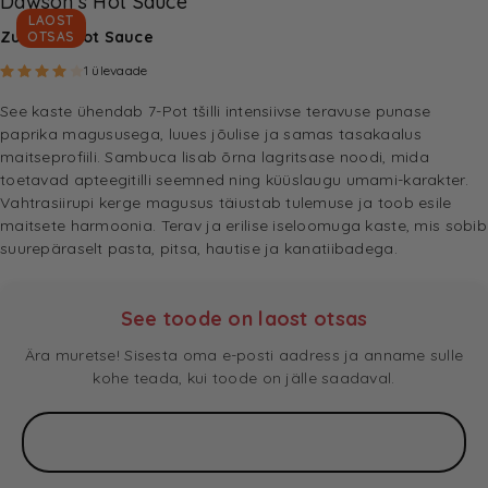
Dawson's Hot Sauce
LAOST
Zuzu’s 7-Pot Sauce
OTSAS
Hinnatud
4.00
/5
1
kliendi hinnangu põhjal
1
ülevaade
See kaste ühendab 7-Pot tšilli intensiivse teravuse punase
paprika magususega, luues jõulise ja samas tasakaalus
maitseprofiili. Sambuca lisab õrna lagritsase noodi, mida
toetavad apteegitilli seemned ning küüslaugu umami-karakter.
Vahtrasiirupi kerge magusus täiustab tulemuse ja toob esile
maitsete harmoonia. Terav ja erilise iseloomuga kaste, mis sobib
suurepäraselt pasta, pitsa, hautise ja kanatiibadega.
See toode on laost otsas
Ära muretse! Sisesta oma e-posti aadress ja anname sulle
kohe teada, kui toode on jälle saadaval.