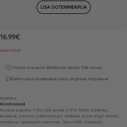
16.99
€
Laost otsas
Tasuta transport Baltikumis alates 50€ ostust
Tellimused saadetakse välja järgmisel tööpäeval
Kirjeldus
Koostisosad
Punane paprika, 7-Pot tšilli püree (7-Pot tšillid, äädikas),
küüslauk, suhkrud (vahtrasiirup), äädikas, extra virgin oliiviõli,
sambuca, apteegitilli seemned, Ghost tšilli, meresool.