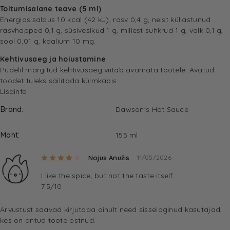
Toitumisalane teave (5 ml)
Energiasisaldus 10 kcal (42 kJ), rasv 0,4 g, neist küllastunud
rasvhapped 0,1 g, süsivesikud 1 g, millest suhkrud 1 g, valk 0,1 g,
sool 0,01 g, kaalium 10 mg.
Kehtivusaeg ja hoiustamine
Pudelil märgitud kehtivusaeg viitab avamata tootele. Avatud
toodet tuleks säilitada külmkapis.
Lisainfo
Bränd
Dawson's Hot Sauce
Maht
155 ml
Hinnanguga
4
/ 5
Nojus Anužis
11/05/2026
I like the spice, but not the taste itself.
7.5/10
Arvustust saavad kirjutada ainult need sisseloginud kasutajad,
kes on antud toote ostnud.