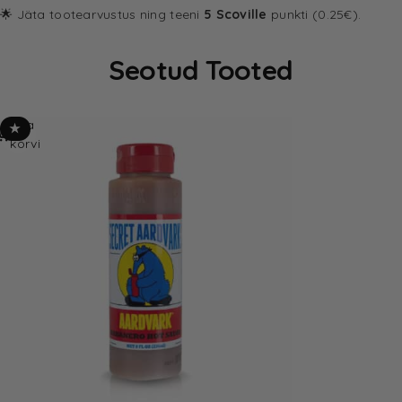
🌟 Jäta tootearvustus ning teeni
5 Scoville
punkti (0.25€).
Seotud Tooted
Lisa
★
korvi