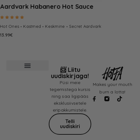
Aardvark Habanero Hot Sauce
Hinnanguga
5.00
/ 5
Hot Ones
Kastmed
Keskmine
Secret Aardvark
13.99
€
📨 Liitu
uudiskirjaga!
Püsi meie
Makes your mouth
tegemistega kursis
burn a lotta!
ning saa ligipääs
eksklusiivsetele
eripakkumistele.
Telli
uudiskiri