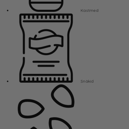
Kastmed
Snäkid