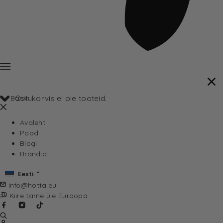
Back
Ostukorvis ei ole tooteid.
Avaleht
Pood
Blogi
Brändid
Eesti
info@hotta.eu
Kiire tarne üle Euroopa