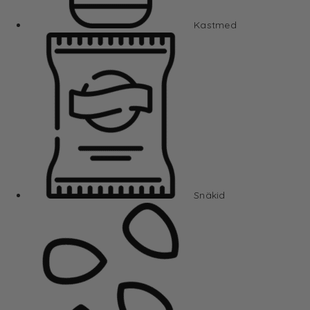
Kastmed
Snäkid