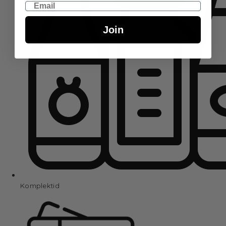
Email
Join
Komplektid