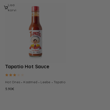
Lisa
korvi
Tapatio Hot Sauce
Hinnanguga
3.00
/ 5
Hot Ones
Kastmed
Leebe
Tapatio
5.90
€