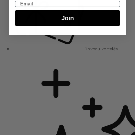
Email
Join
Dovanų kortelės