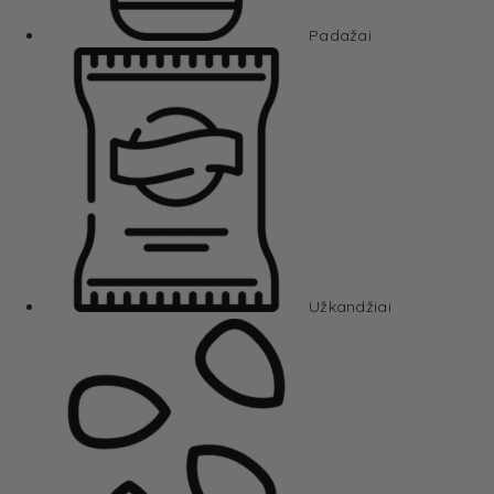
Padažai
Užkandžiai