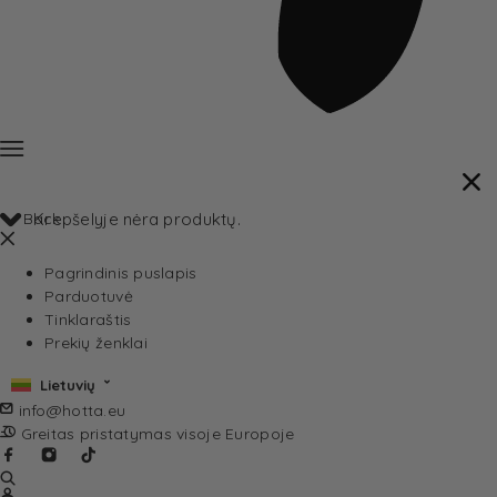
Back
Krepšelyje nėra produktų.
Pagrindinis puslapis
Parduotuvė
Tinklaraštis
Prekių ženklai
Lietuvių
info@hotta.eu
Greitas pristatymas visoje Europoje