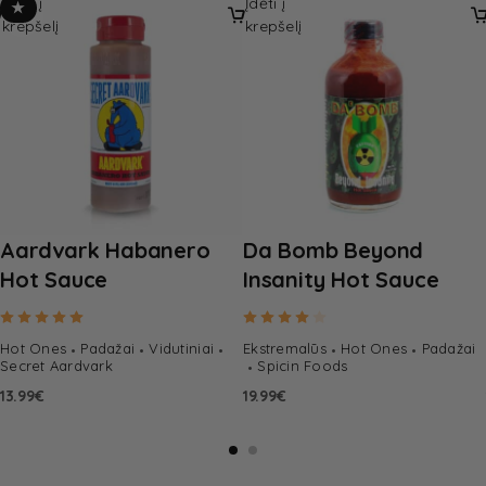
Įdėti į
Įdėti į
★
krepšelį
krepšelį
Aardvark Habanero
Da Bomb Beyond
Hot Sauce
Insanity Hot Sauce
Rated
5.00
out of 5
Rated
4.00
out of 5
Hot Ones
Padažai
Vidutiniai
Ekstremalūs
Hot Ones
Padažai
Secret Aardvark
Spicin Foods
13.99
€
19.99
€