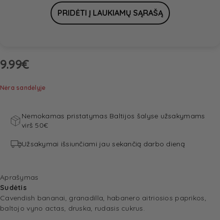
9.99
€
Nėra sandėlyje
Nemokamas pristatymas Baltijos šalyse užsakymams
virš 50€
Užsakymai išsiunčiami jau sekančią darbo dieną
Aprašymas
Sudėtis
Cavendish bananai, granadilla, habanero aitriosios paprikos,
baltojo vyno actas, druska, rudasis cukrus.