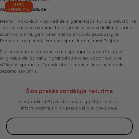
NĖRA
Addiction Hot Sauce
SANDĖLYJE
Heimari Kokaklubi – tai nedidelis gamintojas, kurio produktai ne
tik stebina savo aštrumu, bet ir įtraukia į skonio kelionę, kurioje
susitinka aistra, gaminimo menas ir tobula pusiausvyra.
Produktai auginami, fermentuojami ir gaminami Estijoje.
Šis fermentuotas habanero aitriųjų paprikų padažas ypač
originalus dėl bananų ir granadilių skonio. Ypač tinka prie
vištienos sparnelių. Išbandykite su medumi ir skrudintomis
sezamo sėklomis.
Šios prekės sandėlyje neturime
Nesijaudinkite! Įveskite savo el. paštą ir mes jus
informuosime, kai tik prekė vėl bus prekyboje.