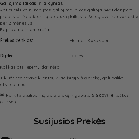
Galiojimo laikas ir laikymas
Ant buteliuko nurodytas galiojimo laikas galioja neatidarytam
produktui. Neatidarytą produktą laikykite šaldytuve ir suvartokite
per 2 mėnesius.
Papildoma informacija
Prekės ženklas
Heimari Kokaklubi
Dydis
100 ml
Kol kas atsiliepimų dar nėra.
Tik užsiregistravę klientai, kurie įsigijo šią prekę, gali palikti
atsiliepimus.
🌟 Palikite atsiliepimą apie prekę ir gaukite
5 Scoville
taškus
(0.25€).
Susijusios Prekės