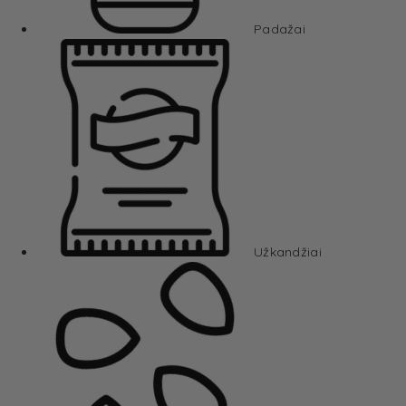
Padažai
Užkandžiai