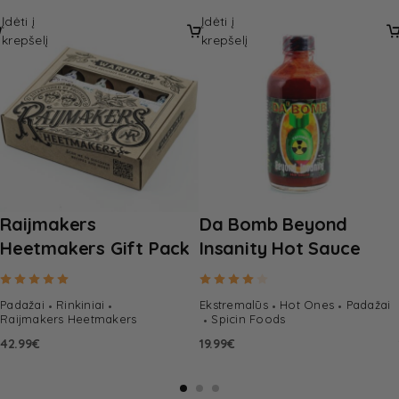
Įdėti į
Įdėti į
krepšelį
krepšelį
Raijmakers
Da Bomb Beyond
Heetmakers Gift Pack
Insanity Hot Sauce
Rated
5.00
out of 5
Rated
4.00
out of 5
Padažai
Rinkiniai
Ekstremalūs
Hot Ones
Padažai
Raijmakers Heetmakers
Spicin Foods
42.99
€
19.99
€