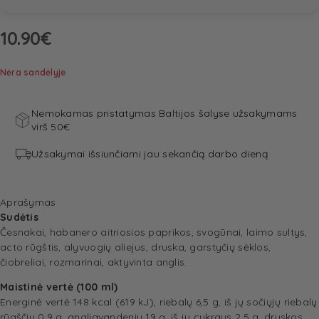
10.90
€
Nėra sandėlyje
Nemokamas pristatymas Baltijos šalyse užsakymams
virš 50€
Užsakymai išsiunčiami jau sekančią darbo dieną
Aprašymas
Sudėtis
Česnakai, habanero aitriosios paprikos, svogūnai, laimo sultys,
acto rūgštis, alyvuogių aliejus, druska, garstyčių sėklos,
čiobreliai, rozmarinai, aktyvinta anglis.
Maistinė vertė (100 ml)
Energinė vertė 148 kcal (619 kJ), riebalų 6,5 g, iš jų sočiųjų riebalų
rūgščių 0,9 g, angliavandenių 19 g, iš jų cukraus 2,5 g, druskos