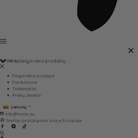
Back
Krepšelyje nėra produktų.
Pagrindinis puslapis
Parduotuvė
Tinklaraštis
Prekių ženklai
Lietuvių
info@hotta.eu
Greitas pristatymas visoje Europoje