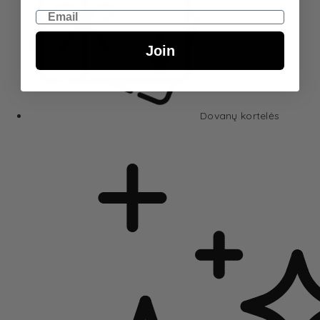
Email
Join
Dovanų kortelės