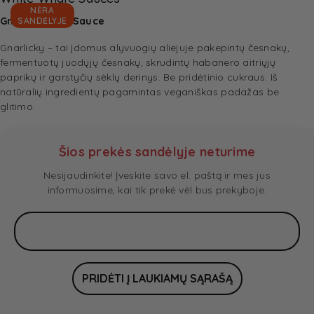
NĖRA
Gnarlicky Hot Sauce
SANDĖLYJE
Gnarlicky – tai įdomus alyvuogių aliejuje pakepintų česnakų,
fermentuotų juodųjų česnakų, skrudintų habanero aitriųjų
paprikų ir garstyčių sėklų derinys. Be pridėtinio cukraus. Iš
natūralių ingredientų pagamintas veganiškas padažas be
glitimo.
Šios prekės sandėlyje neturime
Nesijaudinkite! Įveskite savo el. paštą ir mes jus
informuosime, kai tik prekė vėl bus prekyboje.