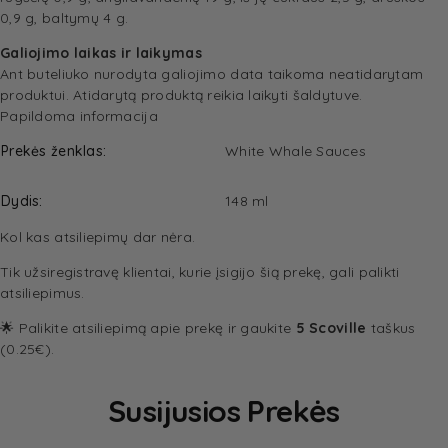
0,9 g, baltymų 4 g.
Galiojimo laikas ir laikymas
Ant buteliuko nurodyta galiojimo data taikoma neatidarytam
produktui. Atidarytą produktą reikia laikyti šaldytuve.
Papildoma informacija
Prekės ženklas
White Whale Sauces
Dydis
148 ml
Kol kas atsiliepimų dar nėra.
Tik užsiregistravę klientai, kurie įsigijo šią prekę, gali palikti
atsiliepimus.
🌟 Palikite atsiliepimą apie prekę ir gaukite
5 Scoville
taškus
(0.25€).
Susijusios Prekės