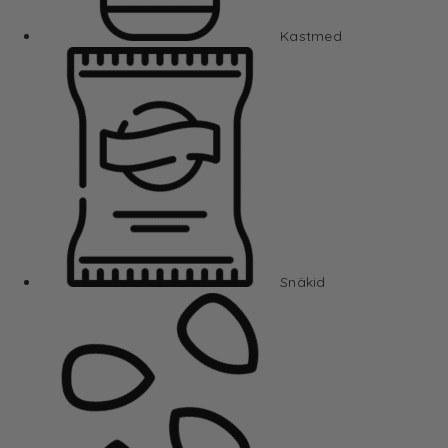
Kastmed
Snäkid