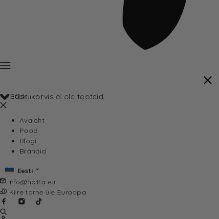
Back
Ostukorvis ei ole tooteid.
Avaleht
Pood
Blogi
Brändid
Eesti
info@hotta.eu
Kiire tarne üle Euroopa