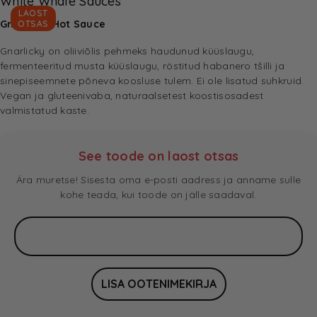
White Whale Sauces
LAOST
Gnarlicky Hot Sauce
OTSAS
Gnarlicky on oliiviõlis pehmeks haudunud küüslaugu,
fermenteeritud musta küüslaugu, röstitud habanero tšilli ja
sinepiseemnete põneva koosluse tulem. Ei ole lisatud suhkruid.
Vegan ja gluteenivaba, naturaalsetest koostisosadest
valmistatud kaste.
See toode on laost otsas
Ära muretse! Sisesta oma e-posti aadress ja anname sulle
kohe teada, kui toode on jälle saadaval.