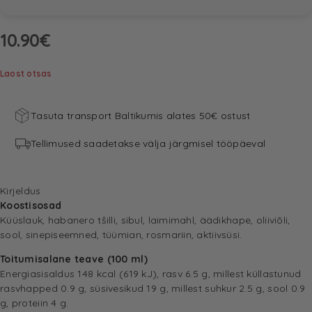
10.90
€
Laost otsas
Tasuta transport Baltikumis alates 50€ ostust
Tellimused saadetakse välja järgmisel tööpäeval
Kirjeldus
Koostisosad
Küüslauk, habanero tšilli, sibul, laimimahl, äädikhape, oliiviõli,
sool, sinepiseemned, tüümian, rosmariin, aktiivsüsi.
Toitumisalane teave (100 ml)
Energiasisaldus 148 kcal (619 kJ), rasv 6.5 g, millest küllastunud
rasvhapped 0.9 g, süsivesikud 19 g, millest suhkur 2.5 g, sool 0.9
g, proteiin 4 g.