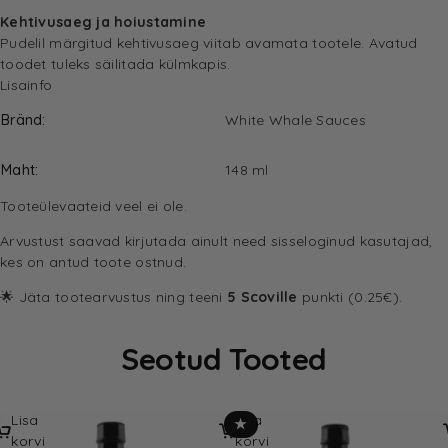
Kehtivusaeg ja hoiustamine
Pudelil märgitud kehtivusaeg viitab avamata tootele. Avatud
toodet tuleks säilitada külmkapis.
Lisainfo
Bränd
White Whale Sauces
Maht
148 ml
Tooteülevaateid veel ei ole.
Arvustust saavad kirjutada ainult need sisseloginud kasutajad,
kes on antud toote ostnud.
🌟 Jäta tootearvustus ning teeni
5 Scoville
punkti (0.25€).
Seotud Tooted
Lisa
Lisa
★
korvi
korvi