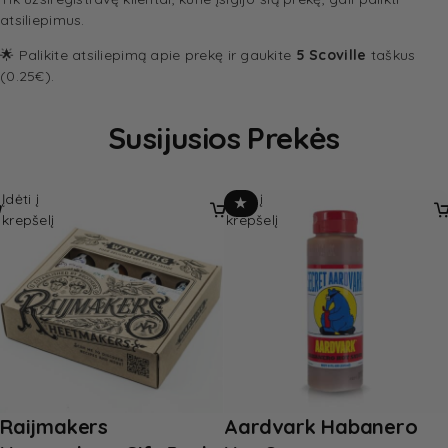
atsiliepimus.
🌟 Palikite atsiliepimą apie prekę ir gaukite
5 Scoville
taškus
(0.25€).
Susijusios Prekės
Įdėti į
Įdėti į
★
krepšelį
krepšelį
Raijmakers
Aardvark Habanero