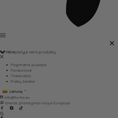
Back
Krepšelyje nėra produktų.
Pagrindinis puslapis
Parduotuvė
Tinklaraštis
Prekių ženklai
Lietuvių
info@hotta.eu
Greitas pristatymas visoje Europoje