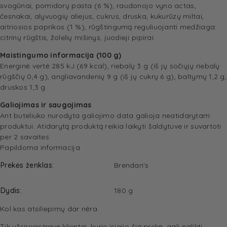
svogūnai, pomidorų pasta (6 %), raudonojo vyno actas,
česnakai, alyvuogių aliejus, cukrus, druska, kukurūzų miltai,
aitriosios paprikos (1 %), rūgštingumą reguliuojanti medžiaga:
citrinų rūgštis, žolelių mišinys, juodieji pipirai.
Maistingumo informacija (100 g)
Energinė vertė 285 kJ (69 kcal), riebalų 3 g (iš jų sočiųjų riebalų
rūgščių 0,4 g), angliavandenių 9 g (iš jų cukrų 6 g), baltymų 1,2 g,
druskos 1,3 g.
Galiojimas ir saugojimas
Ant buteliuko nurodyta galiojimo data galioja neatidarytam
produktui. Atidarytą produktą reikia laikyti šaldytuve ir suvartoti
per 2 savaites.
Papildoma informacija
Prekės ženklas
Brendan's
Dydis
180 g
Kol kas atsiliepimų dar nėra.
Tik užsiregistravę klientai, kurie įsigijo šią prekę, gali palikti