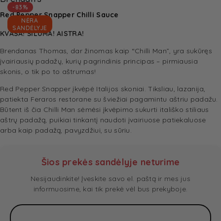
-83%
Red Pepper Snapper Chilli Sauce
NĖRA
SANDĖLYJE
KVASA! ŠILUMA! AISTRA!
Brendanas Thomas, dar žinomas kaip “Chilli Man”, yra sukūręs
įvairiausių padažų, kurių pagrindinis principas – pirmiausia
skonis, o tik po to aštrumas!
Red Pepper Snapper įkvėpė Italijos skoniai. Tiksliau, lazanija,
patiekta Feraros restorane su šviežiai pagamintu aštriu padažu.
Būtent iš čia Chilli Man sėmėsi įkvėpimo sukurti itališko stiliaus
aštrų padažą, puikiai tinkantį naudoti įvairiuose patiekaluose
arba kaip padažą, pavyzdžiui, su sūriu.
Šios prekės sandėlyje neturime
Nesijaudinkite! Įveskite savo el. paštą ir mes jus
informuosime, kai tik prekė vėl bus prekyboje.