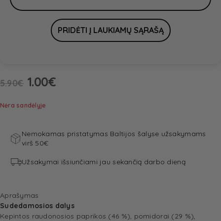
1.00
€
5.90
€
Nėra sandėlyje
Nemokamas pristatymas Baltijos šalyse užsakymams
virš 50€
Užsakymai išsiunčiami jau sekančią darbo dieną
Aprašymas
Sudedamosios dalys
Kepintos raudonosios paprikos (46 %), pomidorai (29 %),