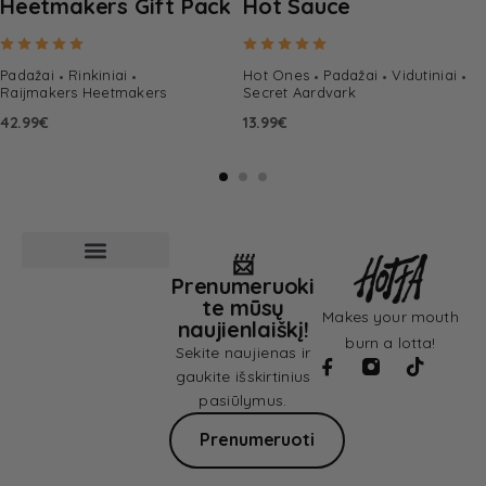
Heetmakers Gift Pack
Hot Sauce
Rated
5.00
out of 5
Rated
5.00
out of 5
Padažai
Rinkiniai
Hot Ones
Padažai
Vidutiniai
Raijmakers Heetmakers
Secret Aardvark
42.99
€
13.99
€
📨
Prenumeruoki
Pardavimo sąlygos
Privatumo politika
te mūsų
Makes your mouth
naujienlaiškį!
burn a lotta!
Sekite naujienas ir
gaukite išskirtinius
pasiūlymus.
Prenumeruoti