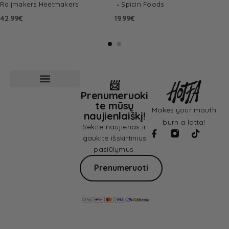
Raijmakers Heetmakers
Spicin Foods
42.99
€
19.99
€
📨
Prenumeruoki
Pardavimo sąlygos
Privatumo politika
te mūsų
Makes your mouth
naujienlaiškį!
burn a lotta!
Sekite naujienas ir
gaukite išskirtinius
pasiūlymus.
Prenumeruoti