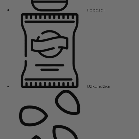
Padažai
Užkandžiai