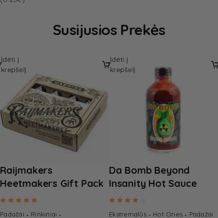
Susijusios Prekės
Įdėti į
Įdėti į
krepšelį
krepšelį
Raijmakers
Da Bomb Beyond
Heetmakers Gift Pack
Insanity Hot Sauce
Rated
5.00
out of 5
Rated
4.00
out of 5
Padažai
Rinkiniai
Ekstremalūs
Hot Ones
Padažai