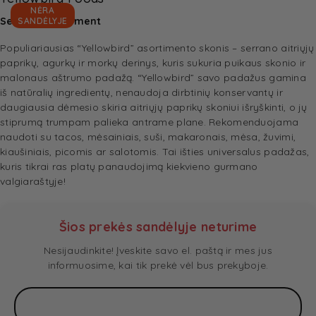
NĖRA
Serrano Condiment
SANDĖLYJE
Populiariausias “Yellowbird” asortimento skonis – serrano aitriųjų
paprikų, agurkų ir morkų derinys, kuris sukuria puikaus skonio ir
malonaus aštrumo padažą. “Yellowbird” savo padažus gamina
iš natūralių ingredientų, nenaudoja dirbtinių konservantų ir
daugiausia dėmesio skiria aitriųjų paprikų skoniui išryškinti, o jų
stiprumą trumpam palieka antrame plane. Rekomenduojama
naudoti su tacos, mėsainiais, suši, makaronais, mėsa, žuvimi,
kiaušiniais, picomis ar salotomis. Tai išties universalus padažas,
kuris tikrai ras platų panaudojimą kiekvieno gurmano
valgiaraštyje!
Šios prekės sandėlyje neturime
Nesijaudinkite! Įveskite savo el. paštą ir mes jus
informuosime, kai tik prekė vėl bus prekyboje.