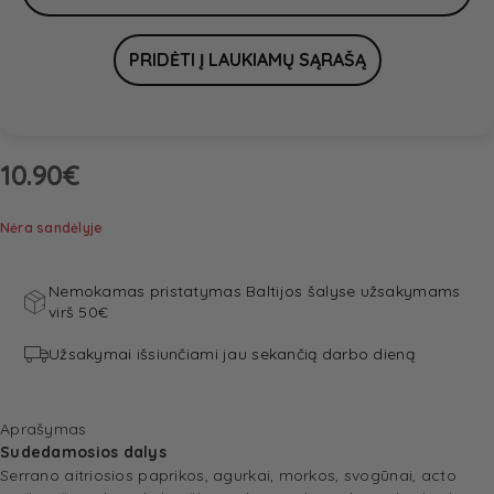
10.90
€
Nėra sandėlyje
Nemokamas pristatymas Baltijos šalyse užsakymams
virš 50€
Užsakymai išsiunčiami jau sekančią darbo dieną
Aprašymas
Sudedamosios dalys
Serrano aitriosios paprikos, agurkai, morkos, svogūnai, acto