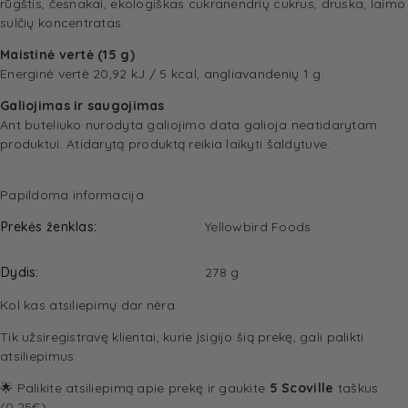
rūgštis, česnakai, ekologiškas cukranendrių cukrus, druska, laimo
sulčių koncentratas.
Maistinė vertė (15 g)
Energinė vertė 20,92 kJ / 5 kcal, angliavandenių 1 g.
Galiojimas ir saugojimas
Ant buteliuko nurodyta galiojimo data galioja neatidarytam
produktui. Atidarytą produktą reikia laikyti šaldytuve.
Papildoma informacija
Prekės ženklas
Yellowbird Foods
Dydis
278 g
Kol kas atsiliepimų dar nėra.
Tik užsiregistravę klientai, kurie įsigijo šią prekę, gali palikti
atsiliepimus.
🌟 Palikite atsiliepimą apie prekę ir gaukite
5 Scoville
taškus
(0.25€).