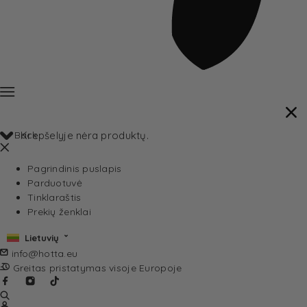
Back
Krepšelyje nėra produktų.
Pagrindinis puslapis
Parduotuvė
Tinklaraštis
Prekių ženklai
Lietuvių
info@hotta.eu
Greitas pristatymas visoje Europoje