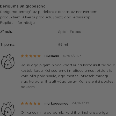
Derīgums un glabāšana
Derīguma termiņš uz pudelītes attiecas uz neatvērtiem
produktiem. Atvērtu produktu jāuzglabā ledusskapī.
Papildu informācija
Zīmols
Spicin Foods
Tilpums
59 ml
Rated
5
out of 5
Luellman
07/03/2025
Kallis aga pigem hinda väärt kuna korralikult terav ja
kestab kaua. Kui suuremat maitseelamust otsid siis
võib-olla pole sinule, aga maitsel otseselt midagi
viga ka pole, lihtsalt väga terav. Konsistentsi poolest
paksem.
Rated
5
out of 5
markoaasmaa
04/11/2025
Oli ka eelmine da bomb, kuid the final answeriga