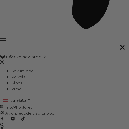
Back
Grozā nav produktu.
Sākumlapa
Veikals
Blogs
Zīmoli
Latviešu
info@hotta.eu
Ātra piegāde visā Eiropā