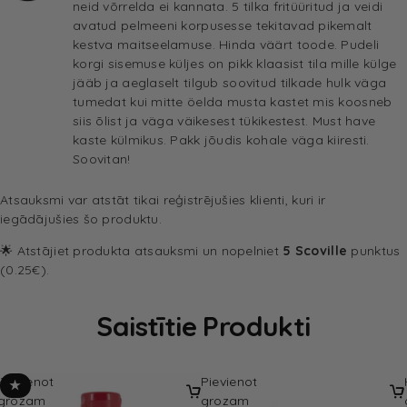
neid võrrelda ei kannata. 5 tilka fritüüritud ja veidi
avatud pelmeeni korpusesse tekitavad pikemalt
kestva maitseelamuse. Hinda väärt toode. Pudeli
korgi sisemuse küljes on pikk klaasist tila mille külge
jääb ja aeglaselt tilgub soovitud tilkade hulk väga
tumedat kui mitte öelda musta kastet mis koosneb
siis õlist ja väga väikesest tükikestest. Must have
kaste külmikus. Pakk jõudis kohale väga kiiresti.
Soovitan!
Atsauksmi var atstāt tikai reģistrējušies klienti, kuri ir
iegādājušies šo produktu.
🌟 Atstājiet produkta atsauksmi un nopelniet
5 Scoville
punktus
(0.25€).
Saistītie Produkti
Pievienot
Pievienot
★
grozam
grozam