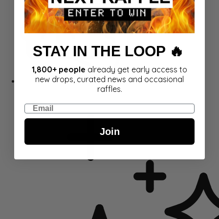
STAY IN THE LOOP 🔥
1,800+ people
already get early access to
new drops, curated news and occasional
Dāvanu kartes
raffles.
Email
Join