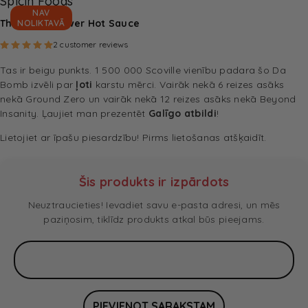
Spicin Foods
NAV
The Final Answer Hot Sauce
NOLIKTAVĀ
Rated
5.00
out of 5 based on
2
customer ratings
2
customer reviews
Tas ir beigu punkts. 1 500 000 Scoville vienību padara šo Da
Bomb izvēli par
ļoti
karstu mērci. Vairāk nekā 6 reizes asāks
nekā Ground Zero un vairāk nekā 12 reizes asāks nekā Beyond
Insanity. Ļaujiet man prezentēt
Galīgo atbildi
!
Lietojiet ar īpašu piesardzību! Pirms lietošanas atšķaidīt.
Šis produkts ir izpārdots
Neuztraucieties! Ievadiet savu e-pasta adresi, un mēs
paziņosim, tiklīdz produkts atkal būs pieejams.