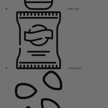
Mērces
Uzkodas