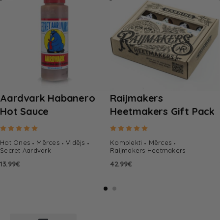
Aardvark Habanero
Raijmakers
Hot Sauce
Heetmakers Gift Pack
Rated
5.00
out of 5
Rated
5.00
out of 5
Hot Ones
Mērces
Vidējs
Komplekti
Mērces
Secret Aardvark
Raijmakers Heetmakers
13.99
€
42.99
€