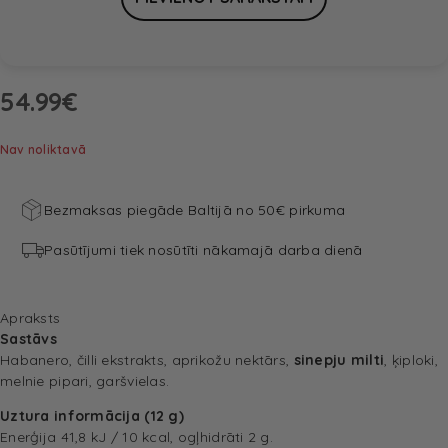
54.99
€
Nav noliktavā
Bezmaksas piegāde Baltijā no 50€ pirkuma
Pasūtījumi tiek nosūtīti nākamajā darba dienā
Apraksts
Sastāvs
Habanero, čilli ekstrakts, aprikožu nektārs,
sinepju milti
, ķiploki,
melnie pipari, garšvielas.
Uztura informācija (12 g)
Enerģija 41,8 kJ / 10 kcal, ogļhidrāti 2 g.