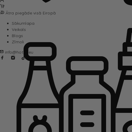
Ātra piegāde visā Eiropā
Sākumlapa
Veikals
Blogs
Zīmoli
info@hotta.eu