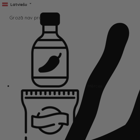
Latviešu
Grozā nav produktu.
Mērces