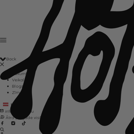
Back
Sākumlapa
Veikals
Blogs
Zīmoli
Latviešu
info@hotta.eu
Ātra piegāde visā Eiropā