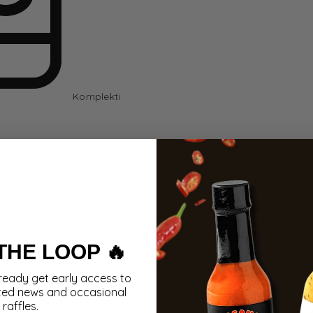
Komplekti
 THE LOOP 🔥
ready get early access to
ted news and occasional
raffles.