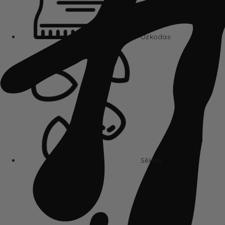
Uzkodas
Sēklas