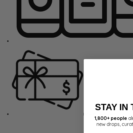
STAY IN
Dāvanu kartes
1,800+ people
al
new drops, cura