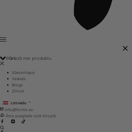
Back
Grozā nav produktu.
Sākumlapa
Veikals
Blogs
Zīmoli
Latviešu
info@hotta.eu
Ātra piegāde visā Eiropā