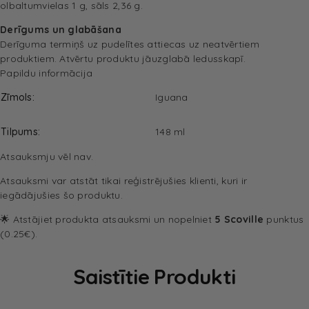
olbaltumvielas 1 g, sāls 2,36 g.
Derīgums un glabāšana
Derīguma termiņš uz pudelītes attiecas uz neatvērtiem
produktiem. Atvērtu produktu jāuzglabā ledusskapī.
Papildu informācija
Zīmols
Iguana
Tilpums
148 ml
Atsauksmju vēl nav.
Atsauksmi var atstāt tikai reģistrējušies klienti, kuri ir
iegādājušies šo produktu.
🌟 Atstājiet produkta atsauksmi un nopelniet
5 Scoville
punktus
(0.25€).
Saistītie Produkti