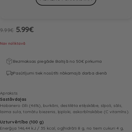
5.99
€
9.99
€
Nav noliktavā
Bezmaksas piegāde Baltijā no 50€ pirkuma
Pasūtījumi tiek nosūtīti nākamajā darba dienā
Apraksts
Sastāvdaļas
Habanero čilli (46%), burkāni, destilēta etiķskābe, sīpoli, sāls,
laima sula, tomātu biezenis, ķiploki, askorbīnskābe (C vitamīns).
Uzturvērtība (100 g)
Enerģija 146,44 kJ / 35 kcal, ogļhidrāti 8 g, no tiem cukuri 4 g,