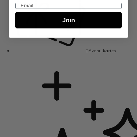
Email
Join
Dāvanu kartes