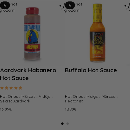
Pievienot
Pievienot
★
★
grozam
grozam
Aardvark Habanero
Buffalo Hot Sauce
Hot Sauce
Rated
5.00
out of 5
Hot Ones
Mērces
Vidējs
Hot Ones
Maigs
Mērces
Secret Aardvark
Heatonist
13.99
€
19.99
€