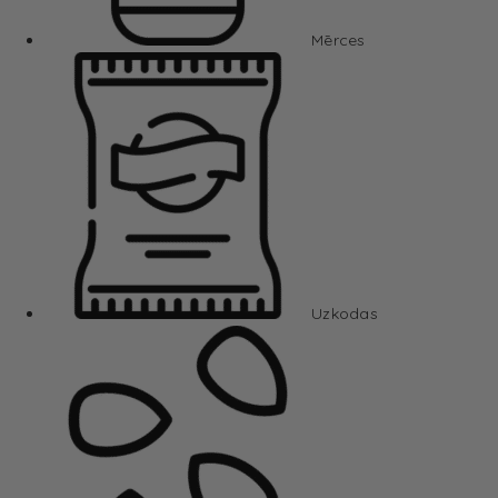
Mērces
Uzkodas