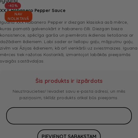
Iguana
-40%
XXX Habanero Pepper Sauce
NAV
NOLIKTAVĀ
Iguana XXX Habanero Pepper ir diezgan klasiska asā mērce,
kuras pamatā galvenokārt ir habanero čilli. Diezgan bieza
konsistence, spēcīga garša un piemērots ikdienas lietošanai ar
dažādiem ēdieniem. Labi sader ar liellopu gaļu, mājputnu gaļu,
zivīm vai Āzijas ēdieniem, kā arī vienkārši uz sviestmaizes. Iguana
mērces tiek ražotas Kostarikā, izmantojot labākās pieejamās
svaigās sastāvdaļas.
Šis produkts ir izpārdots
Neuztraucieties! Ievadiet savu e-pasta adresi, un mēs
paziņosim, tiklīdz produkts atkal būs pieejams.