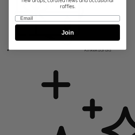
new drops, curated news and occasional
raffles.
Email
Join
Kinkekaardid