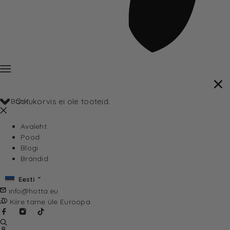
Back
Ostukorvis ei ole tooteid.
Avaleht
Pood
Blogi
Brändid
Eesti
info@hotta.eu
Kiire tarne üle Euroopa