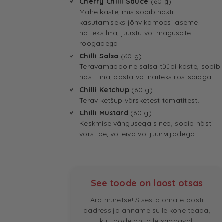
Cherry Chilli Sauce
(60 g)
Mahe kaste, mis sobib hästi
kasutamiseks jõhvikamoosi asemel
näiteks liha, juustu või magusate
roogadega.
Chilli Salsa
(60 g)
Teravamapoolne salsa tüüpi kaste, sobib
hästi liha, pasta või näiteks röstsaiaga.
Chilli Ketchup
(60 g)
Terav ketšup värsketest tomatitest.
Chilli Mustard
(60 g)
Keskmise vängusega sinep, sobib hästi
vorstide, võileiva või juurviljadega.
See toode on laost otsas
Ära muretse! Sisesta oma e-posti
aadress ja anname sulle kohe teada,
kui toode on jälle saadaval.