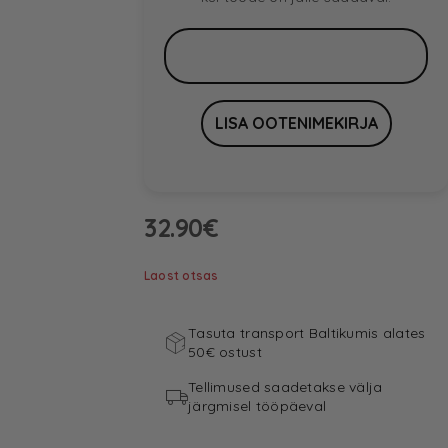
32.90
€
Laost otsas
Tasuta transport Baltikumis alates
50€ ostust
Tellimused saadetakse välja
järgmisel tööpäeval