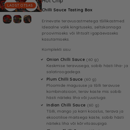
Hot Chip
LAOST OTSAS
Chilli Sauce Tasting Box
Erinevate teravusastmetega tšillikastmed.
Ideaalne valik kingituseks, seltskonnaga
proovimiseks või lihtsalt igapäevaseks
kasutamiseks.
Komplekti sisu:
Onion Chilli Sauce
(60 g)
Keskmise teravusega, sobib hästi liha- ja
salatiroogadega.
Plum Chilli Sauce
(60 g)
Ploomide magususe ja tšilli teravuse
kombinatsioon, terav kaste mis sobib
hästi näiteks liha või juustuga.
Indian Chilli Sauce
(60 g)
Tšilli, mango ja karri kooslus, terava ja
eksootilise maitsega kaste, sobib hästi
näiteks liha või kõrvitsasupiga.