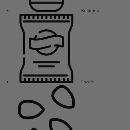
Kastmed
Snäkid