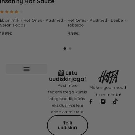
Insanity Hot Sauce
Hinnanguga
4.00
/ 5
Ebainimlik
Hot Ones
Kastmed
Hot Ones
Kastmed
Leebe
Spicin Foods
Tabasco
19.99
€
4.99
€
📨 Liitu
uudiskirjaga!
Püsi meie
Makes your mouth
tegemistega kursis
burn a lotta!
ning saa ligipääs
eksklusiivsetele
eripakkumistele.
Telli
uudiskiri