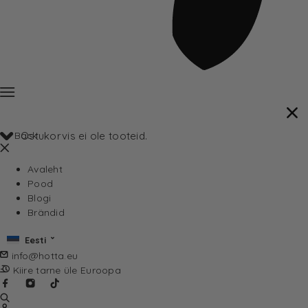
Back
Ostukorvis ei ole tooteid.
Avaleht
Pood
Blogi
Brändid
Eesti
info@hotta.eu
Kiire tarne üle Euroopa