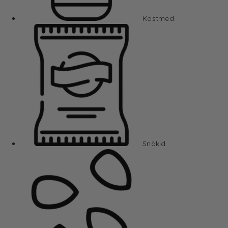
Kastmed
Snäkid