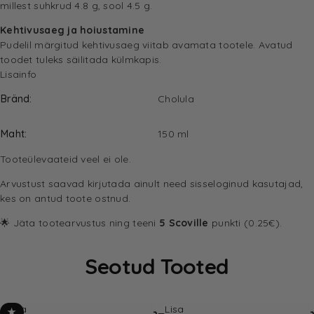
millest suhkrud 4.8 g, sool 4.5 g.
Kehtivusaeg ja hoiustamine
Pudelil märgitud kehtivusaeg viitab avamata tootele. Avatud
toodet tuleks säilitada külmkapis.
Lisainfo
Bränd
Cholula
Maht
150 ml
Tooteülevaateid veel ei ole.
Arvustust saavad kirjutada ainult need sisseloginud kasutajad,
kes on antud toote ostnud.
🌟 Jäta tootearvustus ning teeni
5 Scoville
punkti (0.25€).
Seotud Tooted
Lisa
Lisa
★