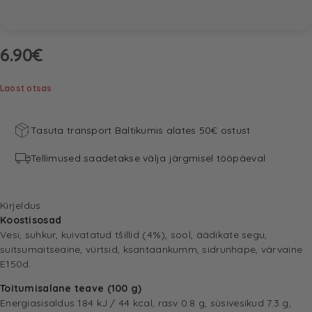
6.90
€
Laost otsas
Tasuta transport Baltikumis alates 50€ ostust
Tellimused saadetakse välja järgmisel tööpäeval
Kirjeldus
Koostisosad
Vesi, suhkur, kuivatatud tšillid (4%), sool, äädikate segu,
suitsumaitseaine, vürtsid, ksantaankumm, sidrunhape, värvaine
E150d.
Toitumisalane teave (100 g)
Energiasisaldus 184 kJ / 44 kcal, rasv 0.8 g, süsivesikud 7.3 g,