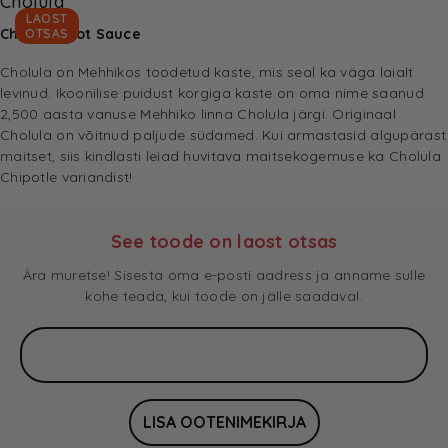
Cholula
LAOST
Chipotle Hot Sauce
OTSAS
Cholula on Mehhikos toodetud kaste, mis seal ka väga laialt
levinud. Ikoonilise puidust korgiga kaste on oma nime saanud
2,500 aasta vanuse Mehhiko linna Cholula järgi. Originaal
Cholula on võitnud paljude südamed. Kui armastasid algupärast
maitset, siis kindlasti leiad huvitava maitsekogemuse ka Cholula
Chipotle variandist!
See toode on laost otsas
Ära muretse! Sisesta oma e-posti aadress ja anname sulle
kohe teada, kui toode on jälle saadaval.