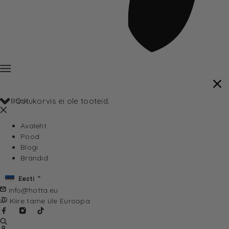
Back
Ostukorvis ei ole tooteid.
Avaleht
Pood
Blogi
Brändid
Eesti
info@hotta.eu
Kiire tarne üle Euroopa