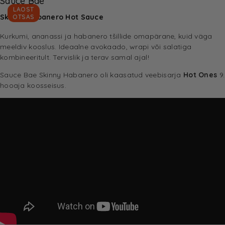
Sauce Bae
LAOST
Skinny Habanero Hot Sauce
OTSAS
Kurkumi, ananassi ja habanero tšillide omapärane, kuid väga
meeldiv kooslus. Ideaalne avokaado, wrapi või salatiga
kombineeritult. Tervislik ja terav samal ajal!
Sauce Bae Skinny Habanero oli kaasatud veebisarja
Hot Ones
9.
hooaja koosseisus.