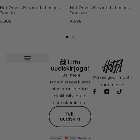
Hot Ones
Kastmed
Leebe
Hot Ones
Kastmed
Leebe
Tapatio
Tabasco
5.90
€
4.99
€
📨 Liitu
uudiskirjaga!
Püsi meie
Makes your mouth
tegemistega kursis
burn a lotta!
ning saa ligipääs
eksklusiivsetele
eripakkumistele.
Telli
uudiskiri