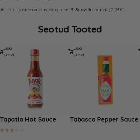
🌟 Jäta tootearvustus ning teeni
5 Scoville
punkti (0.25€).
Seotud Tooted
Lisa
Lisa
korvi
korvi
Tapatio Hot Sauce
Tabasco Pepper Sauce
Hinnanguga
3.00
/ 5