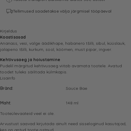
Tellimused saadetakse välja järgmisel tööpäeval
Kirjeldus
Koostisosad
Ananass, vesi, valge äädikhape, habanero tšilli, sibul, küüslauk,
jalapeno tšilli, kurkum, sool, köömen, must pipar, ingver.
Kehtivusaeg ja hoiustamine
Pudelil märgitud kehtivusaeg viitab avamata tootele. Avatud
toodet tuleks säilitada külmkapis.
Lisainfo
Bränd
Sauce Bae
Maht
148 ml
Tooteülevaateid veel ei ole.
Arvustust saavad kirjutada ainult need sisseloginud kasutajad,
kes on antud toote ostnud.