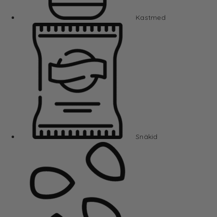
Kastmed
Snäkid