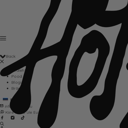
Back
Avaleht
Pood
Blogi
Brändid
Eesti
info@hotta.eu
Kiire tarne üle Euroopa