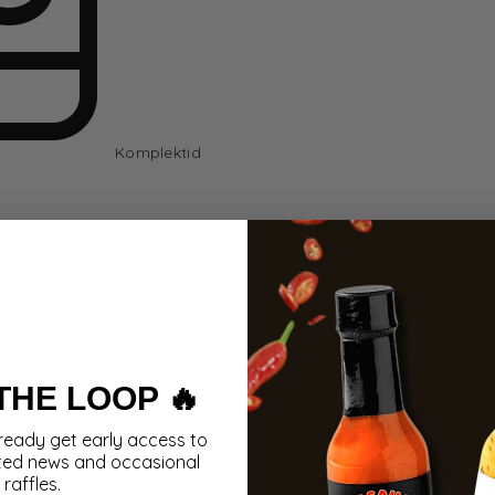
Komplektid
 THE LOOP 🔥
ready get early access to
ted news and occasional
raffles.