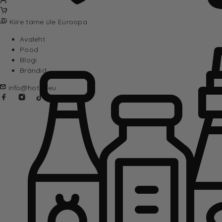
Kiire tarne üle Euroopa
Avaleht
Pood
Blogi
Brändid
info@hotta.eu