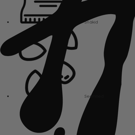
Snäkid
Seemned