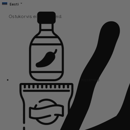
Eesti
Ostukorvis ei ole tooteid.
Kastmed