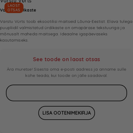
Varstu Vürts
LAOST
Varstu Ürdikaste
OTSAS
Varstu Vürts toob eksootilisi maitseid Lõuna-Eestist. Elava tulega
puupliidil valmistatud ürdikaste on omapärase tekstuuriga ja
mõnusalt maheda maitsega. Ideaalne igapäevaseks
kasutamiseks.
See toode on laost otsas
Ära muretse! Sisesta oma e-posti aadress ja anname sulle
kohe teada, kui toode on jälle saadaval.