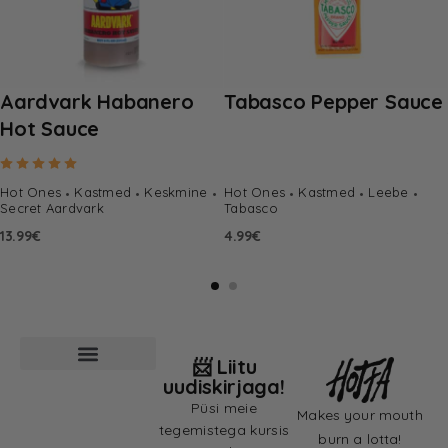
Aardvark Habanero
Tabasco Pepper Sauce
Hot Sauce
Hinnanguga
5.00
/ 5
Hot Ones
Kastmed
Keskmine
Hot Ones
Kastmed
Leebe
Secret Aardvark
Tabasco
13.99
€
4.99
€
📨 Liitu
uudiskirjaga!
Püsi meie
Makes your mouth
tegemistega kursis
burn a lotta!