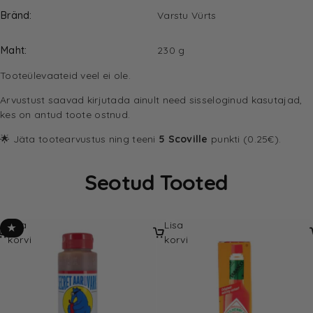
Bränd
Varstu Vürts
Maht
230 g
Tooteülevaateid veel ei ole.
Arvustust saavad kirjutada ainult need sisseloginud kasutajad,
kes on antud toote ostnud.
🌟 Jäta tootearvustus ning teeni
5 Scoville
punkti (0.25€).
Seotud Tooted
Lisa
Lisa
★
korvi
korvi