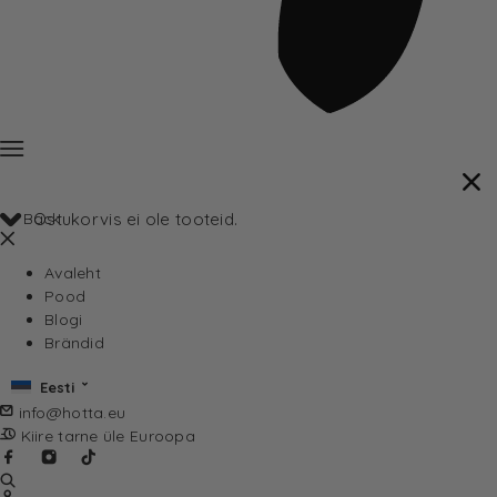
Back
Ostukorvis ei ole tooteid.
Avaleht
Pood
Blogi
Brändid
Eesti
info@hotta.eu
Kiire tarne üle Euroopa