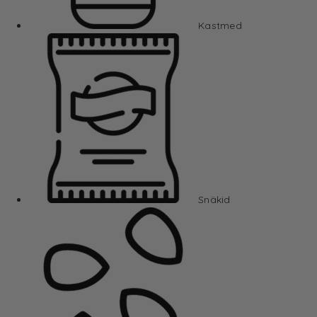
Kastmed
Snäkid