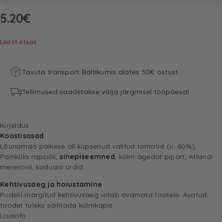
5.20
€
Laost otsas
Tasuta transport Baltikumis alates 50€ ostust
Tellimused saadetakse välja järgmisel tööpäeval
Kirjeldus
Koostisosad
Lõunamaa päikese all küpsenud valitud tomatid (u. 60%),
Painküla rapsiõli,
sinepiseemned
, kolm ägedat pipart, Atlandi
meresool, koduaia ürdid.
Kehtivusaeg ja hoiustamine
Pudelil märgitud kehtivusaeg viitab avamata tootele. Avatud
toodet tuleks säilitada külmkapis.
Lisainfo