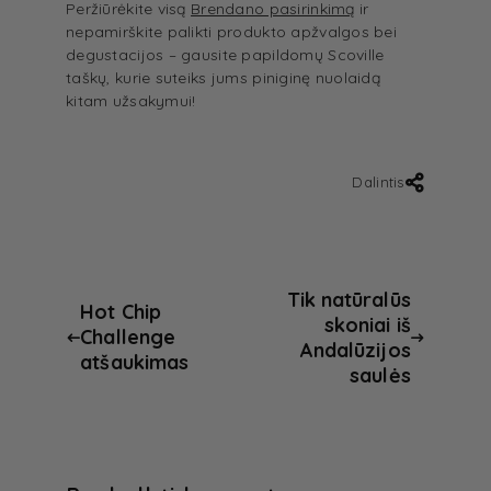
Peržiūrėkite visą
Brendano pasirinkimą
ir
nepamirškite palikti produkto apžvalgos bei
degustacijos – gausite papildomų Scoville
taškų, kurie suteiks jums piniginę nuolaidą
kitam užsakymui!
Dalintis
Tik natūralūs
Hot Chip
skoniai iš
Challenge
Andalūzijos
atšaukimas
saulės