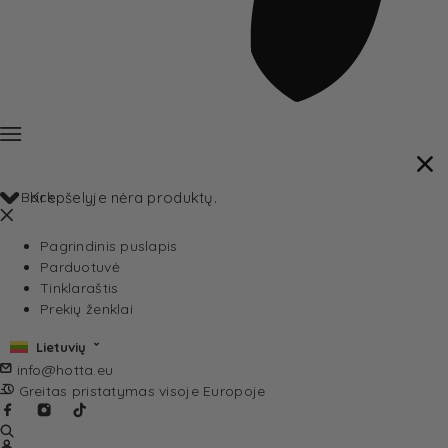
Back
Krepšelyje nėra produktų.
Pagrindinis puslapis
Parduotuvė
Tinklaraštis
Prekių ženklai
Lietuvių
info@hotta.eu
Greitas pristatymas visoje Europoje