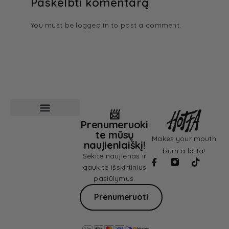
Paskelbti komentarą
You must be
logged in
to post a comment.
📨
Prenumeruoki
Pardavimo sąlygos
Privatumo politika
te mūsų
Makes your mouth
naujienlaiškį!
burn a lotta!
Sekite naujienas ir
gaukite išskirtinius
pasiūlymus.
Prenumeruoti