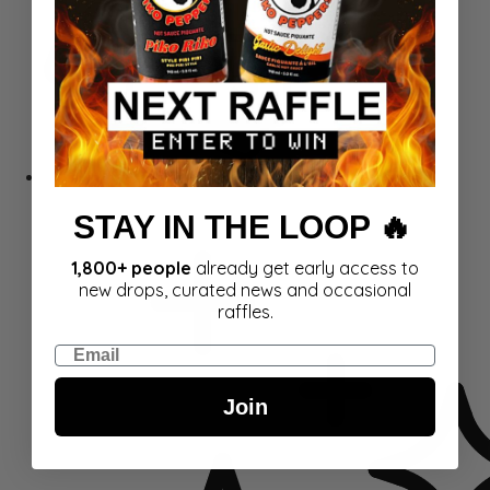
Dovanų kortelės
STAY IN THE LOOP 🔥
1,800+ people
already get early access to
new drops, curated news and occasional
raffles.
Email
Join