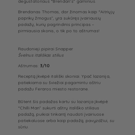
degustatoriaus “Brendan’s” gaminius.
Brendanas Thomas, dar žinomas kaip “Aitriųjų
paprikų žmogus”, yra sukūręs įvairiausių
padažų, kurių pagrindinis principas –
pirmiausia skonis, o tik po to aštrumas!
Raudonieji pipirai Snapper
Švelnus itališkas stilius
Aštrumas:
3/10
Receptą įkvėpė itališki skoniai. Ypač lazanija,
patiekiama su šviežiai pagamintu aštriu
padažu Feraros miesto restorane.
Būtent šis padažas kartu su lazanija įkvėpė
“Chilli Man” sukurti aštrų itališko stiliaus
padažą, puikiai tinkantį naudoti įvairiuose
patiekaluose arba kaip padažą, pavyzdžiui, su
sūriu.