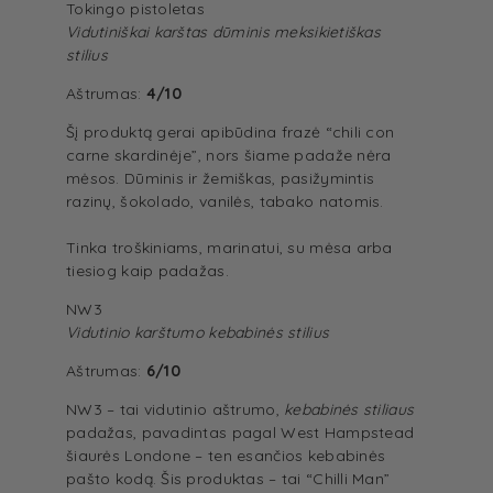
Tokingo pistoletas
Vidutiniškai karštas dūminis meksikietiškas
stilius
Aštrumas:
4/10
Šį produktą gerai apibūdina frazė “chili con
carne skardinėje”, nors šiame padaže nėra
mėsos. Dūminis ir žemiškas, pasižymintis
razinų, šokolado, vanilės, tabako natomis.
Tinka troškiniams, marinatui, su mėsa arba
tiesiog kaip padažas.
NW3
Vidutinio karštumo kebabinės stilius
Aštrumas:
6/10
NW3 – tai vidutinio aštrumo,
kebabinės stiliaus
padažas, pavadintas pagal West Hampstead
šiaurės Londone – ten esančios kebabinės
pašto kodą. Šis produktas – tai “Chilli Man”