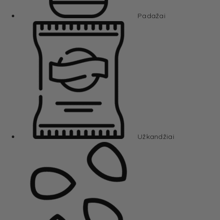
Padažai
Užkandžiai