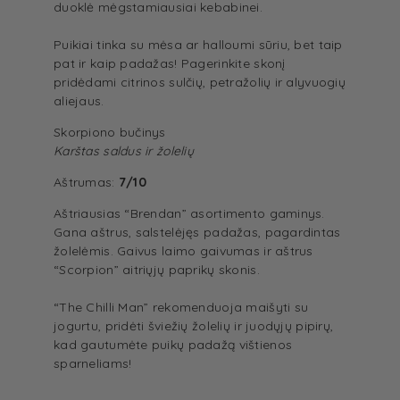
duoklė mėgstamiausiai kebabinei.
Puikiai tinka su mėsa ar halloumi sūriu, bet taip
pat ir kaip padažas! Pagerinkite skonį
pridėdami citrinos sulčių, petražolių ir alyvuogių
aliejaus.
Skorpiono bučinys
Karštas saldus ir žolelių
Aštrumas:
7/10
Aštriausias “Brendan” asortimento gaminys.
Gana aštrus, salstelėjęs padažas, pagardintas
žolelėmis. Gaivus laimo gaivumas ir aštrus
“Scorpion” aitriųjų paprikų skonis.
“The Chilli Man” rekomenduoja maišyti su
jogurtu, pridėti šviežių žolelių ir juodųjų pipirų,
kad gautumėte puikų padažą vištienos
sparneliams!